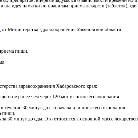
ных препаратов, впервые задумался о зависимости времени их пр
никла идея памятки по правилам приема лекарств (таблеток), гд
и
от Министерства здравоохранения Ульяновской области:
 приема пищи.
мя.
терства здравоохранения Хабаровского края:
щи и не ранее чем через 120 минут после его окончания.
 течение 30 минут до его начала или после его окончания.
а пищи.
ь за 30 минут до еды. Это относится к основной массе лекарстве