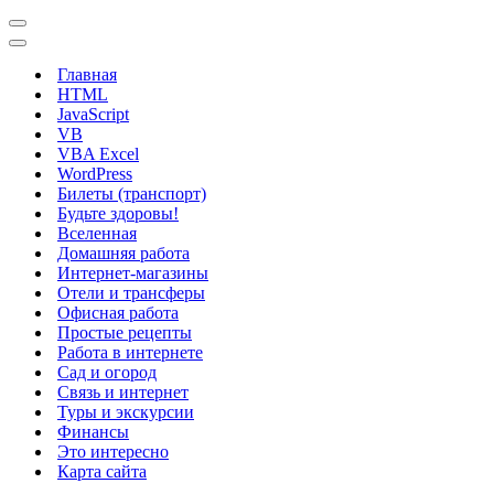
Меню
навигации
Меню
навигации
Главная
HTML
JavaScript
VB
VBA Excel
WordPress
Билеты (транспорт)
Будьте здоровы!
Вселенная
Домашняя работа
Интернет-магазины
Отели и трансферы
Офисная работа
Простые рецепты
Работа в интернете
Сад и огород
Связь и интернет
Туры и экскурсии
Финансы
Это интересно
Карта сайта