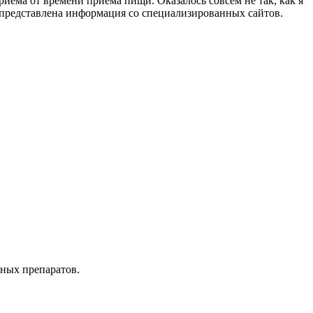
иема от времени приема пищи. Оказалось совсем не так, как я
е представлена информация со специализированных сайтов.
нных препаратов.