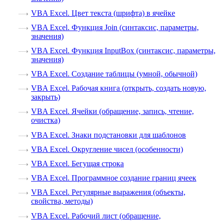
VBA Excel. Цвет текста (шрифта) в ячейке
VBA Excel. Функция Join (синтаксис, параметры,
значения)
VBA Excel. Функция InputBox (синтаксис, параметры,
значения)
VBA Excel. Создание таблицы (умной, обычной)
VBA Excel. Рабочая книга (открыть, создать новую,
закрыть)
VBA Excel. Ячейки (обращение, запись, чтение,
очистка)
VBA Excel. Знаки подстановки для шаблонов
VBA Excel. Округление чисел (особенности)
VBA Excel. Бегущая строка
VBA Excel. Программное создание границ ячеек
VBA Excel. Регулярные выражения (объекты,
свойства, методы)
VBA Excel. Рабочий лист (обращение,