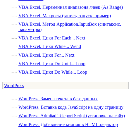
VBA Excel. Переменная диапазона ячеек (As Range)
VBA Excel. Макросы (запись, запуск, пример)
VBA Excel. Метод Application.InputBox (синтаксис,
параметры)
VBA Excel. Цикл For Each... Next
VBA Excel. Цикл While... Wend
VBA Excel. Цикл For... Next
VBA Excel. Цикл Do Until... Loop
VBA Excel. Цикл Do While... Loop
WordPress
WordPress. Замена текста в базе данных
WordPress. Вставка кода JavaScript на одну страницу
WordPress. Admitad Teleport Script (установка на сайт)
WordPress. Добавление кнопок в HTML-редактор