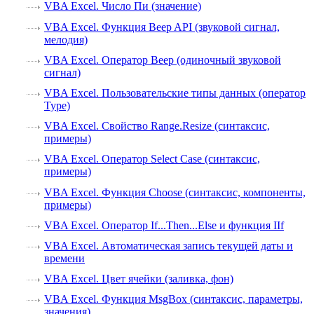
VBA Excel. Число Пи (значение)
VBA Excel. Функция Beep API (звуковой сигнал,
мелодия)
VBA Excel. Оператор Beep (одиночный звуковой
сигнал)
VBA Excel. Пользовательские типы данных (оператор
Type)
VBA Excel. Свойство Range.Resize (синтаксис,
примеры)
VBA Excel. Оператор Select Case (синтаксис,
примеры)
VBA Excel. Функция Choose (синтаксис, компоненты,
примеры)
VBA Excel. Оператор If...Then...Else и функция IIf
VBA Excel. Автоматическая запись текущей даты и
времени
VBA Excel. Цвет ячейки (заливка, фон)
VBA Excel. Функция MsgBox (синтаксис, параметры,
значения)