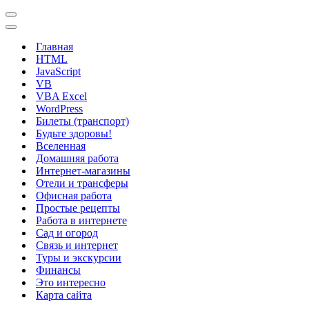
Меню
навигации
Меню
навигации
Главная
HTML
JavaScript
VB
VBA Excel
WordPress
Билеты (транспорт)
Будьте здоровы!
Вселенная
Домашняя работа
Интернет-магазины
Отели и трансферы
Офисная работа
Простые рецепты
Работа в интернете
Сад и огород
Связь и интернет
Туры и экскурсии
Финансы
Это интересно
Карта сайта