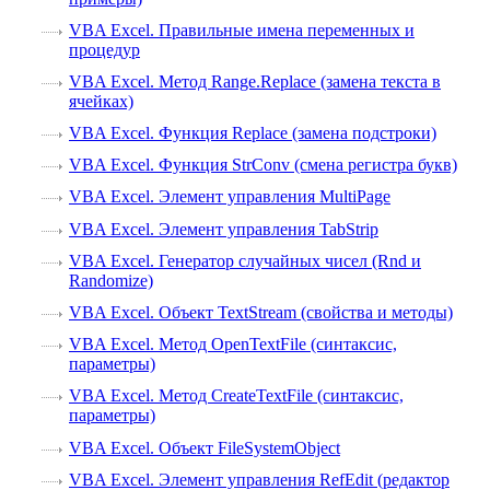
VBA Excel. Правильные имена переменных и
процедур
VBA Excel. Метод Range.Replace (замена текста в
ячейках)
VBA Excel. Функция Replace (замена подстроки)
VBA Excel. Функция StrConv (смена регистра букв)
VBA Excel. Элемент управления MultiPage
VBA Excel. Элемент управления TabStrip
VBA Excel. Генератор случайных чисел (Rnd и
Randomize)
VBA Excel. Объект TextStream (свойства и методы)
VBA Excel. Метод OpenTextFile (синтаксис,
параметры)
VBA Excel. Метод CreateTextFile (синтаксис,
параметры)
VBA Excel. Объект FileSystemObject
VBA Excel. Элемент управления RefEdit (редактор