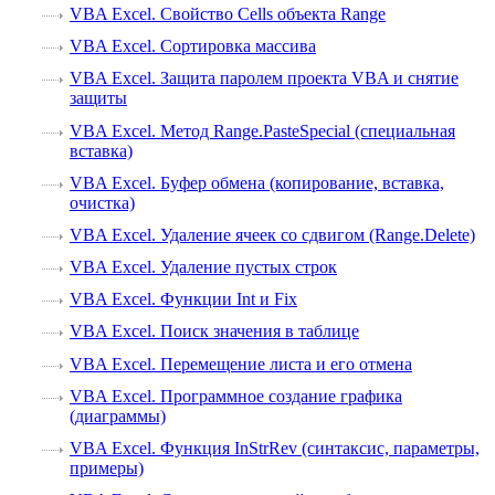
VBA Excel. Свойство Cells объекта Range
VBA Excel. Сортировка массива
VBA Excel. Защита паролем проекта VBA и снятие
защиты
VBA Excel. Метод Range.PasteSpecial (специальная
вставка)
VBA Excel. Буфер обмена (копирование, вставка,
очистка)
VBA Excel. Удаление ячеек со сдвигом (Range.Delete)
VBA Excel. Удаление пустых строк
VBA Excel. Функции Int и Fix
VBA Excel. Поиск значения в таблице
VBA Excel. Перемещение листа и его отмена
VBA Excel. Программное создание графика
(диаграммы)
VBA Excel. Функция InStrRev (синтаксис, параметры,
примеры)