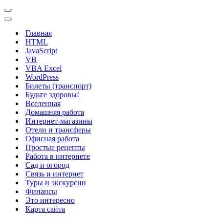
Меню
навигации
Меню
навигации
Главная
HTML
JavaScript
VB
VBA Excel
WordPress
Билеты (транспорт)
Будьте здоровы!
Вселенная
Домашняя работа
Интернет-магазины
Отели и трансферы
Офисная работа
Простые рецепты
Работа в интернете
Сад и огород
Связь и интернет
Туры и экскурсии
Финансы
Это интересно
Карта сайта