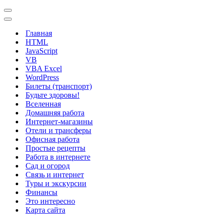
Меню
навигации
Меню
навигации
Главная
HTML
JavaScript
VB
VBA Excel
WordPress
Билеты (транспорт)
Будьте здоровы!
Вселенная
Домашняя работа
Интернет-магазины
Отели и трансферы
Офисная работа
Простые рецепты
Работа в интернете
Сад и огород
Связь и интернет
Туры и экскурсии
Финансы
Это интересно
Карта сайта