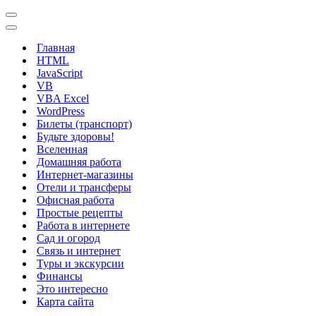
Меню
навигации
Меню
навигации
Главная
HTML
JavaScript
VB
VBA Excel
WordPress
Билеты (транспорт)
Будьте здоровы!
Вселенная
Домашняя работа
Интернет-магазины
Отели и трансферы
Офисная работа
Простые рецепты
Работа в интернете
Сад и огород
Связь и интернет
Туры и экскурсии
Финансы
Это интересно
Карта сайта