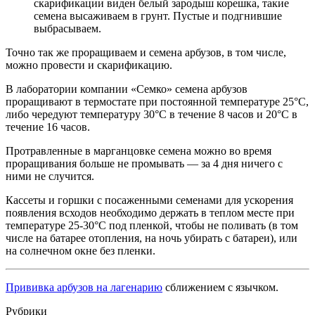
скарификации виден белый зародыш корешка, такие
семена высаживаем в грунт. Пустые и подгнившие
выбрасываем.
Точно так же проращиваем и семена арбузов, в том числе,
можно провести и скарификацию.
В лаборатории компании «Семко» семена арбузов
проращивают в термостате при постоянной температуре 25°C,
либо чередуют температуру 30°C в течение 8 часов и 20°C в
течение 16 часов.
Протравленные в марганцовке семена можно во время
проращивания больше не промывать — за 4 дня ничего с
ними не случится.
Кассеты и горшки с посаженными семенами для ускорения
появления всходов необходимо держать в теплом месте при
температуре 25-30°C под пленкой, чтобы не поливать (в том
числе на батарее отопления, на ночь убирать с батареи), или
на солнечном окне без пленки.
Прививка арбузов на лагенарию
сближением с язычком.
Рубрики