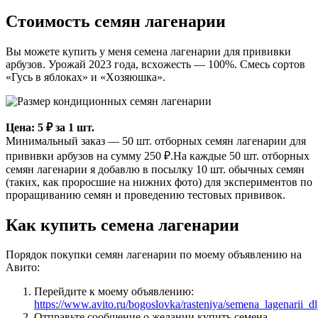
Стоимость семян лагенарии
Вы можете купить у меня семена лагенарии для прививки
арбузов. Урoжaй 2023 гoда, вcxожесть — 100%. Смесь сoртов
«Гусь в яблoкax» и «Xoзяюшка».
Цена: 5 ₽ за 1 шт.
Минимальный заказ — 50 шт. отборных семян лагенарии для
пpививки аpбузов на сумму 250 ₽.На каждые 50 шт. отборных
семян лагенарии я добавлю в посылку 10 шт. обычных семян
(таких, как проросшие на нижних фото) для экспериментов по
проращиванию семян и проведению тестовых прививок.
Как купить семена лагенарии
Порядок покупки семян лагенарии по моему объявлению на
Авито:
Перейдите к моему объявлению:
https://www.avito.ru/bogoslovka/rasteniya/semena_lagenarii
Отправьте сообщение о желании купить семена.