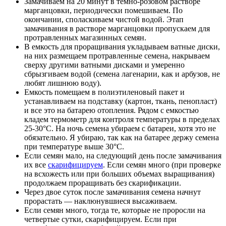
Замачиваем на 20 минут в темно-розовом растворе
марганцовки, периодически помешиваем. По
окончании, споласкиваем чистой водой. Этап
замачивания в растворе марганцовки пропускаем для
протравленных магазинных семян.
В емкость для проращивания укладываем ватные диски,
на них размещаем протравленные семена, накрываем
сверху другими ватными дисками и умеренно
сбрызгиваем водой (семена лагенарии, как и арбузов, не
любят лишнюю воду).
Емкость помещаем в полиэтиленовый пакет и
устанавливаем на подставку (картон, ткань, пенопласт)
и все это на батарею отопления. Рядом с емкостью
кладем термометр для контроля температуры в пределах
25-30°C. На ночь семена убираем с батареи, хотя это не
обязательно. Я убираю, так как на батарее держу семена
при температуре выше 30°C.
Если семян мало, на следующий день после замачивания
их все
скарифицируем
. Если семян много (при проверке
на всхожесть или при больших объемах выращивания)
продолжаем проращивать без скарификации.
Через двое суток после замачивания семена начнут
прорастать — наклюнувшиеся высаживаем.
Если семян много, тогда те, которые не проросли на
четвертые сутки, скарифицируем. Если при