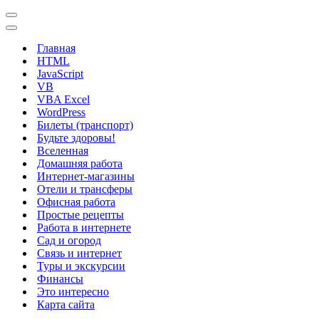
Меню
навигации
Меню
навигации
Главная
HTML
JavaScript
VB
VBA Excel
WordPress
Билеты (транспорт)
Будьте здоровы!
Вселенная
Домашняя работа
Интернет-магазины
Отели и трансферы
Офисная работа
Простые рецепты
Работа в интернете
Сад и огород
Связь и интернет
Туры и экскурсии
Финансы
Это интересно
Карта сайта