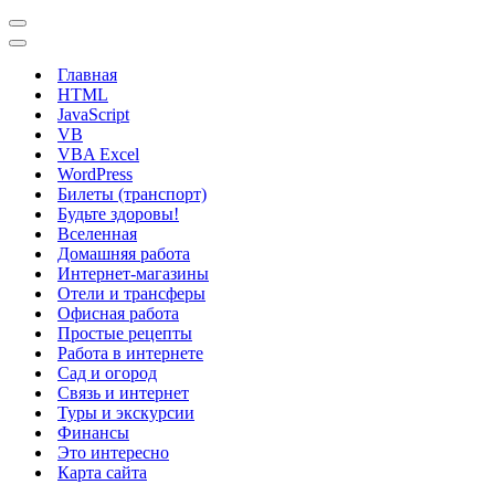
Меню
навигации
Меню
навигации
Главная
HTML
JavaScript
VB
VBA Excel
WordPress
Билеты (транспорт)
Будьте здоровы!
Вселенная
Домашняя работа
Интернет-магазины
Отели и трансферы
Офисная работа
Простые рецепты
Работа в интернете
Сад и огород
Связь и интернет
Туры и экскурсии
Финансы
Это интересно
Карта сайта