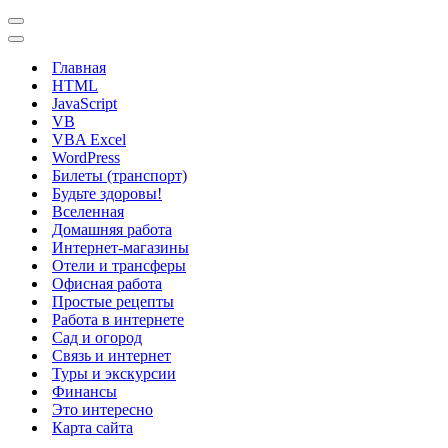
Меню
навигации
Меню
навигации
Главная
HTML
JavaScript
VB
VBA Excel
WordPress
Билеты (транспорт)
Будьте здоровы!
Вселенная
Домашняя работа
Интернет-магазины
Отели и трансферы
Офисная работа
Простые рецепты
Работа в интернете
Сад и огород
Связь и интернет
Туры и экскурсии
Финансы
Это интересно
Карта сайта