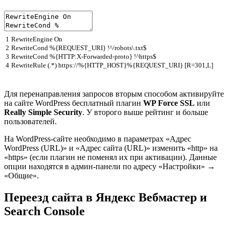
1
RewriteEngine
On
2
RewriteCond
%
{
REQUEST_URI
}
!
^
/
robots
\
.
txt
$
3
RewriteCond
%
{
HTTP
:
X
-
Forwarded
-
proto
}
!
^
https
$
4
RewriteRule
(
.
*
)
https
:
/
/
%
{
HTTP_HOST
}
%
{
REQUEST_URI
}
[
R
=
301
,
L
]
Для перенаправления запросов вторым способом активируйте
на сайте WordPress бесплатный плагин
WP Force SSL
или
Really Simple Security
. У второго выше рейтинг и больше
пользователей.
На WordPress-сайте необходимо в параметрах «Адрес
WordPress (URL)» и «Адрес сайта (URL)» изменить «http» на
«https» (если плагин не поменял их при активации). Данные
опции находятся в админ-панели по адресу «Настройки» →
«Общие».
Переезд сайта в Яндекс Вебмастер и
Search Console