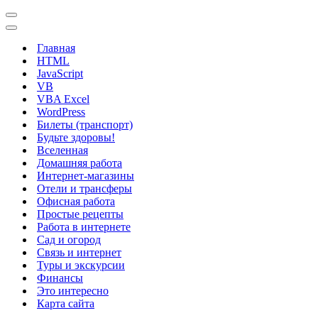
Меню
навигации
Меню
навигации
Главная
HTML
JavaScript
VB
VBA Excel
WordPress
Билеты (транспорт)
Будьте здоровы!
Вселенная
Домашняя работа
Интернет-магазины
Отели и трансферы
Офисная работа
Простые рецепты
Работа в интернете
Сад и огород
Связь и интернет
Туры и экскурсии
Финансы
Это интересно
Карта сайта