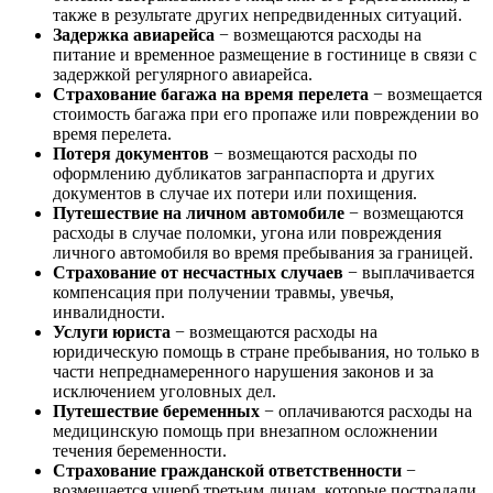
также в результате других непредвиденных ситуаций.
Задержка авиарейса
− возмещаются расходы на
питание и временное размещение в гостинице в связи с
задержкой регулярного авиарейса.
Страхование багажа на время перелета
− возмещается
стоимость багажа при его пропаже или повреждении во
время перелета.
Потеря документов
− возмещаются расходы по
оформлению дубликатов загранпаспорта и других
документов в случае их потери или похищения.
Путешествие на личном автомобиле
− возмещаются
расходы в случае поломки, угона или повреждения
личного автомобиля во время пребывания за границей.
Страхование от несчастных случаев
− выплачивается
компенсация при получении травмы, увечья,
инвалидности.
Услуги юриста
− возмещаются расходы на
юридическую помощь в стране пребывания, но только в
части непреднамеренного нарушения законов и за
исключением уголовных дел.
Путешествие беременных
− оплачиваются расходы на
медицинскую помощь при внезапном осложнении
течения беременности.
Страхование гражданской ответственности
−
возмещается ущерб третьим лицам, которые пострадали