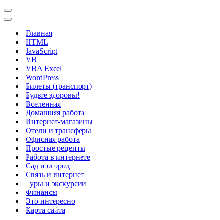
Меню
навигации
Меню
навигации
Главная
HTML
JavaScript
VB
VBA Excel
WordPress
Билеты (транспорт)
Будьте здоровы!
Вселенная
Домашняя работа
Интернет-магазины
Отели и трансферы
Офисная работа
Простые рецепты
Работа в интернете
Сад и огород
Связь и интернет
Туры и экскурсии
Финансы
Это интересно
Карта сайта