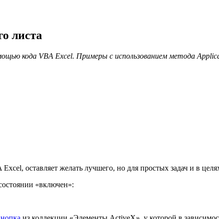
го листа
мощью кода VBA Excel. Примеры с использованием метода Applica
xcel, оставляет желать лучшего, но для простых задач и в целя
 состоянии «включен»:
кнопка
из коллекции «Элементы ActiveX», у которой в зависимост