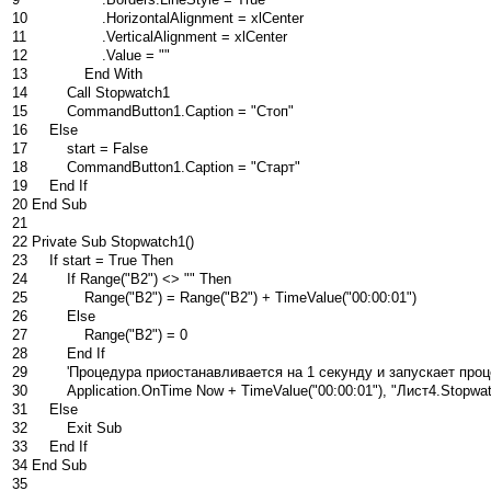
10
.
HorizontalAlignment
=
xlCenter
11
.
VerticalAlignment
=
xlCenter
12
.
Value
=
""
13
End
With
14
Call
Stopwatch1
15
CommandButton1
.
Caption
=
"Стоп"
16
Else
17
start
=
False
18
CommandButton1
.
Caption
=
"Старт"
19
End
If
20
End
Sub
21
22
Private
Sub
Stopwatch1
(
)
23
If
start
=
True
Then
24
If
Range
(
"B2"
)
<>
""
Then
25
Range
(
"B2"
)
=
Range
(
"B2"
)
+
TimeValue
(
"00:00:01"
)
26
Else
27
Range
(
"B2"
)
=
0
28
End
If
29
'Процедура приостанавливается на 1 секунду и запускает про
30
Application
.
OnTime
Now
+
TimeValue
(
"00:00:01"
)
,
"Лист4.Stopwa
31
Else
32
Exit
Sub
33
End
If
34
End
Sub
35