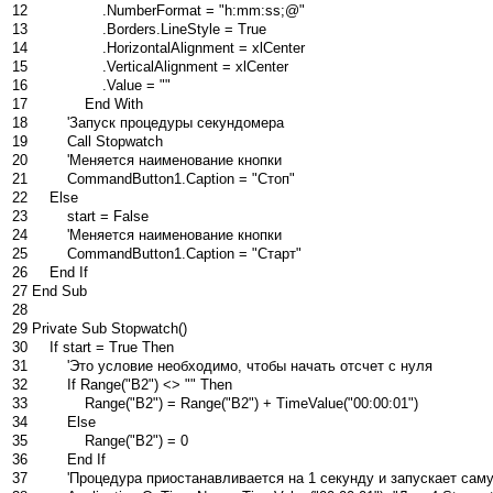
12
.
NumberFormat
=
"h:mm:ss;@"
13
.
Borders
.
LineStyle
=
True
14
.
HorizontalAlignment
=
xlCenter
15
.
VerticalAlignment
=
xlCenter
16
.
Value
=
""
17
End
With
18
'Запуск процедуры секундомера
19
Call
Stopwatch
20
'Меняется наименование кнопки
21
CommandButton1
.
Caption
=
"Стоп"
22
Else
23
start
=
False
24
'Меняется наименование кнопки
25
CommandButton1
.
Caption
=
"Старт"
26
End
If
27
End
Sub
28
29
Private
Sub
Stopwatch
(
)
30
If
start
=
True
Then
31
'Это условие необходимо, чтобы начать отсчет с нуля
32
If
Range
(
"B2"
)
<>
""
Then
33
Range
(
"B2"
)
=
Range
(
"B2"
)
+
TimeValue
(
"00:00:01"
)
34
Else
35
Range
(
"B2"
)
=
0
36
End
If
37
'Процедура приостанавливается на 1 секунду и запускает сам