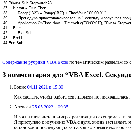
36
Private
Sub
Stopwatch2
(
)
37
If
start
=
True
Then
38
Range
(
"B2"
)
=
Range
(
"B2"
)
+
TimeValue
(
"00:00:01"
)
39
'Процедура приостанавливается на 1 секунду и запускает про
40
Application
.
OnTime
Now
+
TimeValue
(
"00:00:01"
)
,
"Лист4.Stopwa
41
Else
42
Exit
Sub
43
End
If
44
End
Sub
Содержание рубрики VBA Excel
по тематическим разделам со с
3 комментария для “VBA Excel. Секундо
Борис
04.11.2021 в 15:30
Как сделать, чтобы работа секундомера не прекращалась 
Алексей
25.05.2022 в 09:35
Искал в интернете примеры реализации секундомера и сл
Я приступаю к изучению VBA с нуля, жизнь заставляет, м
остановок и последующих запусков во время некоторого 