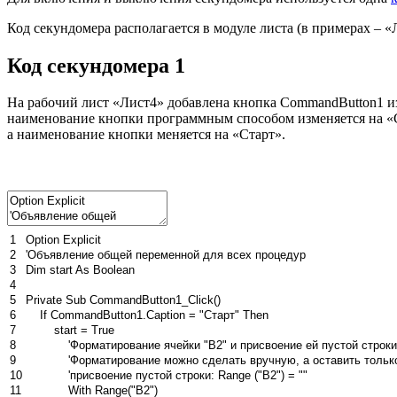
Код секундомера располагается в модуле листа (в примерах – «
Код секундомера 1
На рабочий лист «Лист4» добавлена кнопка CommandButton1 из
наименование кнопки программным способом изменяется на «Ст
а наименование кнопки меняется на «Старт».
1
Option
Explicit
2
'Объявление общей переменной для всех процедур
3
Dim
start
As
Boolean
4
5
Private
Sub
CommandButton1_Click
(
)
6
If
CommandButton1
.
Caption
=
"Старт"
Then
7
start
=
True
8
'Форматирование ячейки "B2" и присвоение ей пустой строки
9
'Форматирование можно сделать вручную, а оставить тольк
10
'присвоение пустой строки: Range ("B2") = ""
11
With
Range
(
"B2"
)