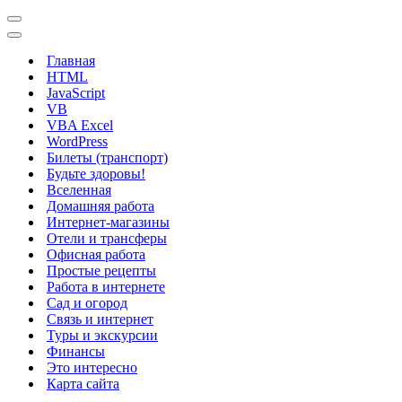
Меню
навигации
Меню
навигации
Главная
HTML
JavaScript
VB
VBA Excel
WordPress
Билеты (транспорт)
Будьте здоровы!
Вселенная
Домашняя работа
Интернет-магазины
Отели и трансферы
Офисная работа
Простые рецепты
Работа в интернете
Сад и огород
Связь и интернет
Туры и экскурсии
Финансы
Это интересно
Карта сайта