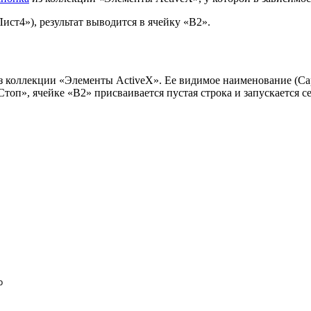
Лист4»), результат выводится в ячейку «B2».
 коллекции «Элементы ActiveX». Ее видимое наименование (Cap
оп», ячейке «B2» присваивается пустая строка и запускается с
о