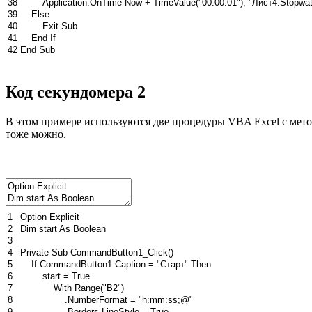
38
Application
.
OnTime
Now
+
TimeValue
(
"00:00:01"
)
,
"Лист4.Stopwa
39
Else
40
Exit
Sub
41
End
If
42
End
Sub
Код секундомера 2
В этом примере используются две процедуры VBA Excel с мет
тоже можно.
1
Option
Explicit
2
Dim
start
As
Boolean
3
4
Private
Sub
CommandButton1_Click
(
)
5
If
CommandButton1
.
Caption
=
"Старт"
Then
6
start
=
True
7
With
Range
(
"B2"
)
8
.
NumberFormat
=
"h:mm:ss;@"
9
.
Borders
.
LineStyle
=
True