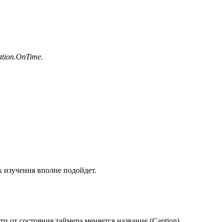
tion.OnTime.
х изучения вполне подойдет.
и от состояния таймера меняется название (Caption).