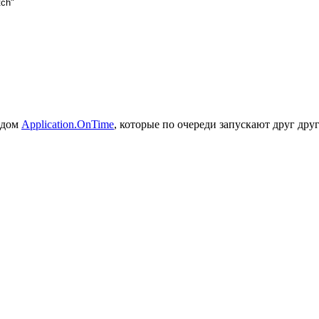
tch"
одом
Application.OnTime
, которые по очереди запускают друг дру