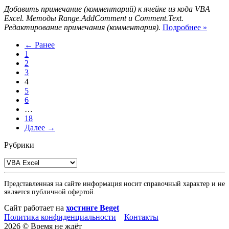
Добавить примечание (комментарий) к ячейке из кода VBA
Excel. Методы Range.AddComment и Comment.Text.
VBA
Редактирование примечания (комментария).
Подробнее »
Excel.
← Ранее
Приме
1
к
2
ячейк
3
4
5
6
…
18
Далее →
Рубрики
Рубрики
Представленная на сайте информация носит справочный характер и не
является публичной офертой.
Сайт работает на
хостинге Beget
Политика конфиденциальности
Контакты
2026 © Время не ждёт