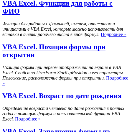
Проверить
VBA Excel. Функции для работы с
срок
ФИО
годности
Функции для работы с фамилией, именем, отчеством и
инициалами в VBA Excel, которые можно использовать для
V
вставки в ячейки рабочего листа в виде формул.
Подробнее »
Exc
Фу
VBA Excel. Позиция формы при
дл
открытии
ра
с
Ф
Позиция формы при первом отображении на экране в VBA
Excel. Свойство UserForm.StartUpPosition и его параметры.
Положение, расположение формы при открытии.
Подробнее
VBA
»
Excel.
Позиция
VBA Excel. Возраст по дате рождения
формы
при
Определение возраста человека по дате рождения в полных
открытии
годах с помощью формул и пользовательской функции VBA
VBA
Excel.
Подробнее »
Excel.
Возраст
VBA Excel. Заполнение формы из