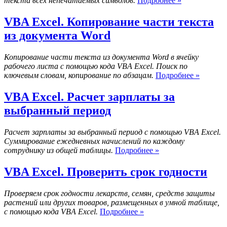
текста всех непечатаемых символов.
Подробнее »
Excel.
Удаление
VBA Excel. Копирование части текста
непечатаемы
из документа Word
символов
Копирование части текста из документа Word в ячейку
рабочего листа с помощью кода VBA Excel. Поиск по
VBA
ключевым словам, копирование по абзацам.
Подробнее »
Excel.
Копиро
VBA Excel. Расчет зарплаты за
части
выбранный период
текста
из
докуме
Расчет зарплаты за выбранный период с помощью VBA Excel.
Word
Суммирование ежедневных начислений по каждому
VBA
сотруднику из общей таблицы.
Подробнее »
Excel.
Расчет
VBA Excel. Проверить срок годности
зарплаты
за
Проверяем срок годности лекарств, семян, средств защиты
выбранный
растений или других товаров, размещенных в умной таблице,
период
VBA
с помощью кода VBA Excel.
Подробнее »
Excel.