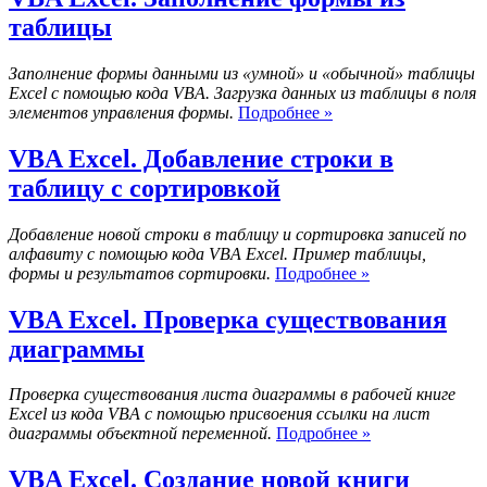
по
таблицы
дате
рождения
Заполнение формы данными из «умной» и «обычной» таблицы
Excel с помощью кода VBA. Загрузка данных из таблицы в поля
VBA
элементов управления формы.
Подробнее »
Excel.
Заполнение
VBA Excel. Добавление строки в
формы
таблицу с сортировкой
из
таблицы
Добавление новой строки в таблицу и сортировка записей по
алфавиту с помощью кода VBA Excel. Пример таблицы,
VBA
формы и результатов сортировки.
Подробнее »
Excel.
Добавление
VBA Excel. Проверка существования
строки
диаграммы
в
таблицу
с
Проверка существования листа диаграммы в рабочей книге
сортировкой
Excel из кода VBA с помощью присвоения ссылки на лист
VBA
диаграммы объектной переменной.
Подробнее »
Excel.
Проверка
VBA Excel. Создание новой книги