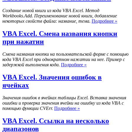
существования
диаграммы
Создание новой книги из кода VBA Excel. Метод
Workbooks.Add. Переименование новой книги, добавление
VBA
некоторых свойств файла: название, тема.
Подробнее »
Excel.
Создан
VBA Excel. Смена названия кнопки
новой
при нажатии
книги
Смена названия кнопки на пользовательской форме с помощью
кода VBA Excel при однократном нажатии на нее. Пример с
VBA
задержкой выполнения кода.
Подробнее »
Excel.
Смена
VBA Excel. Значения ошибок в
названия
ячейках
кнопки
при
нажатии
Значения ошибок в ячейках таблицы Excel. Вставка значения
ошибки и проверка значения ячейки на ошибку из кода VBA с
VBA
помощью функции CVErr.
Подробнее »
Excel.
Значения
VBA Excel. Ссылка на несколько
ошибок
диапазонов
в