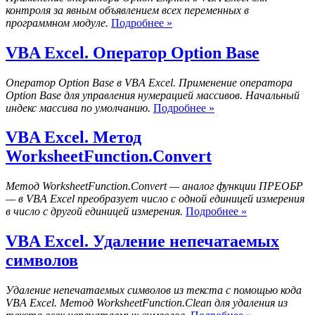
контроля за явным объявлением всех переменных в
VBA
программном модуле.
Подробнее »
Excel.
Оператор
VBA Excel. Оператор Option Base
Option
Explicit
Оператор Option Base в VBA Excel. Применение оператора
Option Base для управления нумерацией массивов. Начальный
VBA
индекс массива по умолчанию.
Подробнее »
Excel.
Оператор
VBA Excel. Метод
Option
WorksheetFunction.Convert
Base
Метод WorksheetFunction.Convert — аналог функции ПРЕОБР
— в VBA Excel преобразует число с одной единицей измерения
VBA
в число с другой единицей измерения.
Подробнее »
Excel.
Метод
VBA Excel. Удаление непечатаемых
WorksheetFunc
символов
Удаление непечатаемых символов из текста с помощью кода
VBA Excel. Метод WorksheetFunction.Clean для удаления из
VBA