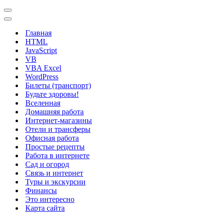
Меню
навигации
Меню
навигации
Главная
HTML
JavaScript
VB
VBA Excel
WordPress
Билеты (транспорт)
Будьте здоровы!
Вселенная
Домашняя работа
Интернет-магазины
Отели и трансферы
Офисная работа
Простые рецепты
Работа в интернете
Сад и огород
Связь и интернет
Туры и экскурсии
Финансы
Это интересно
Карта сайта