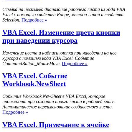
ячейках
Ссылка на несколько диапазонов рабочего листа из кода VBA
Excel с помощью свойства Range, метода Union и свойства
VBA
Selection.
Подробнее »
Excel.
Ссылка
VBA Excel. Изменение цвета кнопки
на
при наведении курсора
несколько
диапазонов
Изменение цвета и надписи кнопки при наведении на нее
курсора с помощью кода VBA Excel. Событие
VBA
CommandButton_MouseMove.
Подробнее »
Excel.
Изменение
VBA Excel. Событие
цвета
Workbook.NewSheet
кнопки
при
наведении
Событие Workbook.NewSheet в VBA Excel, которое
курсора
происходит при создании нового листа в рабочей книге.
Автоматическое переименование создаваемого листа.
VBA
Подробнее »
Excel.
Событие
VBA Excel. Примечание к ячейке
Workbook.NewSheet