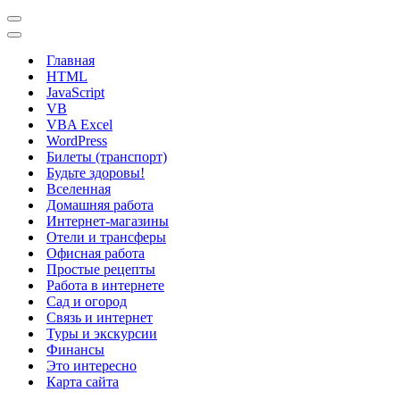
Меню
навигации
Меню
навигации
Главная
HTML
JavaScript
VB
VBA Excel
WordPress
Билеты (транспорт)
Будьте здоровы!
Вселенная
Домашняя работа
Интернет-магазины
Отели и трансферы
Офисная работа
Простые рецепты
Работа в интернете
Сад и огород
Связь и интернет
Туры и экскурсии
Финансы
Это интересно
Карта сайта