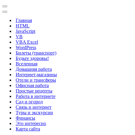
Меню
навигации
Меню
навигации
Главная
HTML
JavaScript
VB
VBA Excel
WordPress
Билеты (транспорт)
Будьте здоровы!
Вселенная
Домашняя работа
Интернет-магазины
Отели и трансферы
Офисная работа
Простые рецепты
Работа в интернете
Сад и огород
Связь и интернет
Туры и экскурсии
Финансы
Это интересно
Карта сайта