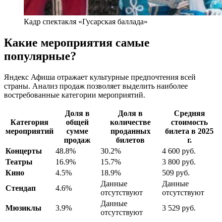
Кадр спектакля «Гусарская баллада»
Какие мероприятия самые
популярные?
Яндекс Афиша отражает культурные предпочтения всей
страны. Анализ продаж позволяет выделить наиболее
востребованные категории мероприятий.
Доля в
Доля в
Средняя
Категория
общей
количестве
стоимость
мероприятий
сумме
проданных
билета в 2025
продаж
билетов
г.
Концерты
48.8%
30.2%
4 600 руб.
Театры
16.9%
15.7%
3 800 руб.
Кино
4.5%
18.9%
509 руб.
Данные
Данные
Стендап
4.6%
отсутствуют
отсутствуют
Данные
Мюзиклы
3.9%
3 529 руб.
отсутствуют