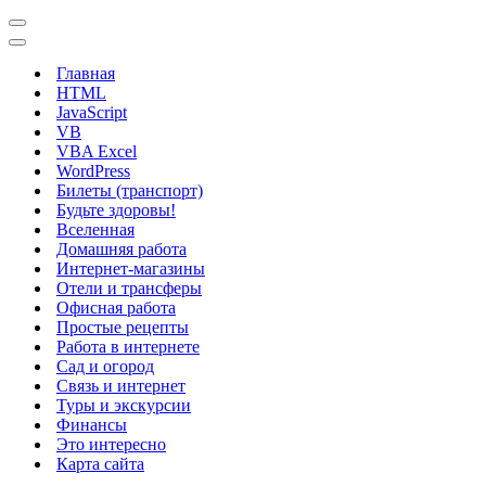
Меню
навигации
Меню
навигации
Главная
HTML
JavaScript
VB
VBA Excel
WordPress
Билеты (транспорт)
Будьте здоровы!
Вселенная
Домашняя работа
Интернет-магазины
Отели и трансферы
Офисная работа
Простые рецепты
Работа в интернете
Сад и огород
Связь и интернет
Туры и экскурсии
Финансы
Это интересно
Карта сайта