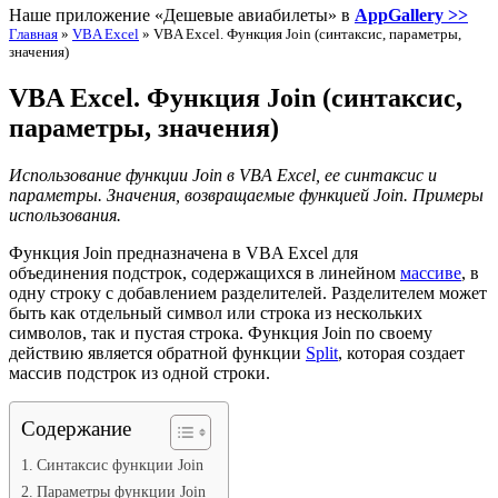
Наше приложение «Дешевые авиабилеты» в
AppGallery >>
Главная
»
VBA Excel
»
VBA Excel. Функция Join (синтаксис, параметры,
значения)
VBA Excel. Функция Join (синтаксис,
параметры, значения)
Использование функции Join в VBA Excel, ее синтаксис и
параметры. Значения, возвращаемые функцией Join. Примеры
использования.
Функция Join предназначена в VBA Excel для
объединения подстрок, содержащихся в линейном
массиве
, в
одну строку с добавлением разделителей. Разделителем может
быть как отдельный символ или строка из нескольких
символов, так и пустая строка. Функция Join по своему
действию является обратной функции
Split
, которая создает
массив подстрок из одной строки.
Содержание
Синтаксис функции Join
Параметры функции Join