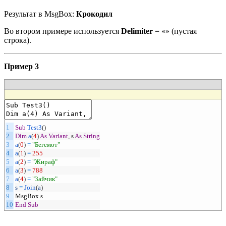
Результат в MsgBox:
Крокодил
Во втором примере используется
Delimiter
= «» (пустая
строка).
Пример 3
1
Sub
Test3
(
)
2
Dim
a
(
4
)
As
Variant
,
s
As
String
3
a
(
0
)
=
"Бегемот"
4
a
(
1
)
=
255
5
a
(
2
)
=
"Жираф"
6
a
(
3
)
=
788
7
a
(
4
)
=
"Зайчик"
8
s
=
Join
(
a
)
9
MsgBox
s
10
End
Sub