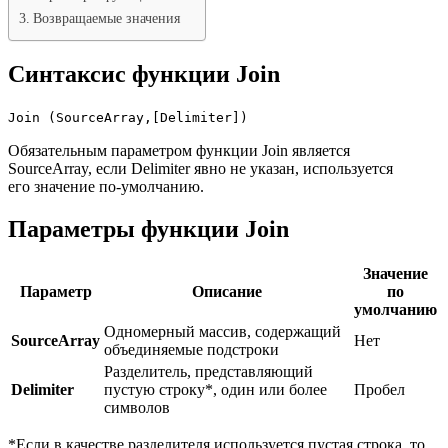
Возвращаемые значения
Синтаксис функции Join
Join (SourceArray,[Delimiter])
Обязательным параметром функции Join является
SourceArray, если Delimiter явно не указан, используется
его значение по-умолчанию.
Параметры функции Join
Значение
Параметр
Описание
по
умолчанию
Одномерный массив, содержащий
SourceArray
Нет
объединяемые подстроки
Разделитель, представляющий
Delimiter
пустую строку*, один или более
Пробел
символов
*Если в качестве разделителя используется пустая строка, то