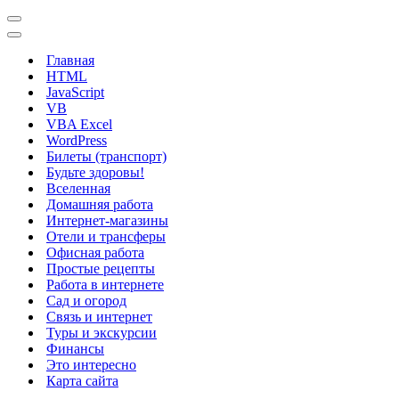
Меню
навигации
Меню
навигации
Главная
HTML
JavaScript
VB
VBA Excel
WordPress
Билеты (транспорт)
Будьте здоровы!
Вселенная
Домашняя работа
Интернет-магазины
Отели и трансферы
Офисная работа
Простые рецепты
Работа в интернете
Сад и огород
Связь и интернет
Туры и экскурсии
Финансы
Это интересно
Карта сайта