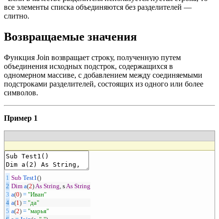
все элементы списка объединяются без разделителей —
слитно.
Возвращаемые значения
Функция Join возвращает строку, полученную путем
объединения исходных подстрок, содержащихся в
одномерном массиве, с добавлением между соединяемыми
подстроками разделителей, состоящих из одного или более
символов.
Пример 1
1
Sub
Test1
(
)
2
Dim
a
(
2
)
As
String
,
s
As
String
3
a
(
0
)
=
"Иван"
4
a
(
1
)
=
"да"
5
a
(
2
)
=
"марья"