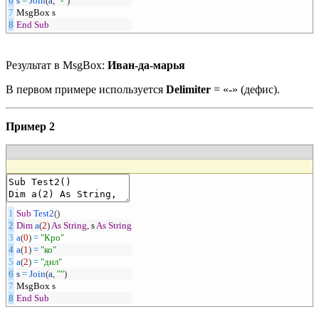
6
s
=
Join
(
a
,
"-"
)
7
MsgBox
s
8
End
Sub
Результат в MsgBox:
Иван-да-марья
В первом примере используется
Delimiter
= «-» (дефис).
Пример 2
1
Sub
Test2
(
)
2
Dim
a
(
2
)
As
String
,
s
As
String
3
a
(
0
)
=
"Кро"
4
a
(
1
)
=
"ко"
5
a
(
2
)
=
"дил"
6
s
=
Join
(
a
,
""
)
7
MsgBox
s
8
End
Sub