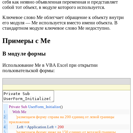
себя как неявно объявленная переменная и представляет
собой тот объект, в модуле которого используется.
Ключевое слово Me облегчает обращение к объекту внутри
его модуля — Me используется вместо имени объекта. В
стандартном модуле ключевое слово Me недоступно.
Примеры с Me
В модуле формы
Использование Me в VBA Excel при открытии
пользовательской формы:
Private
Sub
UserForm_Initialize
(
)
1
With
Me
2
'размещаем форму справа на 200 единиц от левой границы
3
приложения
4
.
Left
=
Application
.
Left
+
200
5
'размещаем форму ниже на 150 единиц от верхней границы