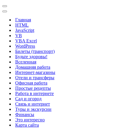
Меню
навигации
Меню
навигации
Главная
HTML
JavaScript
VB
VBA Excel
WordPress
Билеты (транспорт)
Будьте здоровы!
Вселенная
Домашняя работа
Интернет-магазины
Отели и трансферы
Офисная работа
Простые рецепты
Работа в интернете
Сад и огород
Связь и интернет
Туры и экскурсии
Финансы
Это интересно
Карта сайта