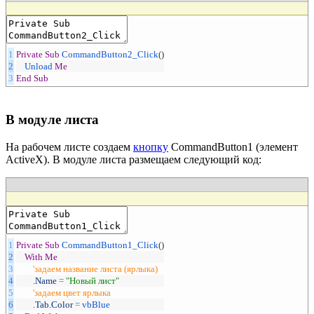
1
Private
Sub
CommandButton2_Click
(
)
2
Unload
Me
3
End
Sub
В модуле листа
На рабочем листе создаем
кнопку
CommandButton1 (элемент
ActiveX). В модуле листа размещаем следующий код:
1
Private
Sub
CommandButton1_Click
(
)
2
With
Me
3
'задаем название листа (ярлыка)
4
.
Name
=
"Новый лист"
5
'задаем цвет ярлыка
6
.
Tab
.
Color
=
vbBlue