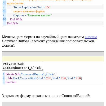
6
приложения
7
.
Top
=
Application
.
Top
+
150
8
'задаем название формы
9
.
Caption
=
"Название формы"
10
End
With
End
Sub
Меняем цвет формы на случайный цвет нажатием
кнопки
CommandButton1 (элемент управления пользовательской
формы):
1
Private
Sub
CommandButton1_Click
(
)
2
Me
.
BackColor
=
RGB
(
Rnd
*
256
,
Rnd
*
256
,
Rnd
*
256
)
3
End
Sub
Закрываем форму нажатием кнопки CommandButton2: