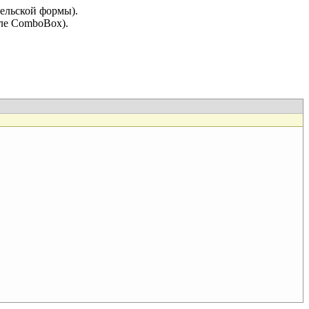
ельской формы).
оле ComboBox).