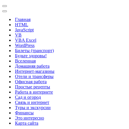
Меню
навигации
Меню
навигации
Главная
HTML
JavaScript
VB
VBA Excel
WordPress
Билеты (транспорт)
Будьте здоровы!
Вселенная
Домашняя работа
Интернет-магазины
Отели и трансферы
Офисная работа
Простые рецепты
Работа в интернете
Сад и огород
Связь и интернет
Туры и экскурсии
Финансы
Это интересно
Карта сайта