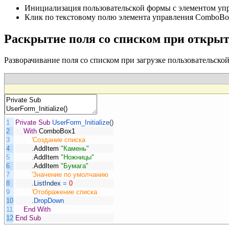
Инициализация пользовательской формы с элементом упр
Клик по текстовому полю элемента управления ComboBox 
Раскрытие поля со списком при откры
Разворачивание поля со списком при загрузке пользовательско
1
Private
Sub
UserForm_Initialize
(
)
2
With
ComboBox1
3
'Создание списка
4
.
AddItem
"Камень"
5
.
AddItem
"Ножницы"
6
.
AddItem
"Бумага"
7
'Значение по умолчанию
8
.
ListIndex
=
0
9
'Отображение списка
10
.
DropDown
11
End
With
12
End
Sub