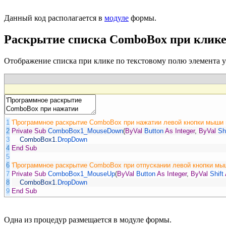
Данный код располагается в
модуле
формы.
Раскрытие списка ComboBox при клике
Отображение списка при клике по текстовому полю элемента 
1
'Программное раскрытие ComboBox при нажатии левой кнопки мыши 
2
Private
Sub
ComboBox1_MouseDown
(
ByVal
Button
As
Integer
,
ByVal
Sh
3
ComboBox1
.
DropDown
4
End
Sub
5
6
'Программное раскрытие ComboBox при отпускании левой кнопки мы
7
Private
Sub
ComboBox1_MouseUp
(
ByVal
Button
As
Integer
,
ByVal
Shift
8
ComboBox1
.
DropDown
9
End
Sub
Одна из процедур размещается в модуле формы.