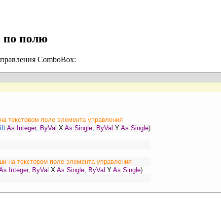
 по полю
управления ComboBox:
на текстовом поле элемента управления
ift
As
Integer
,
ByVal
X
As
Single
,
ByVal
Y
As
Single
)
ши на текстовом поле элемента управления
As
Integer
,
ByVal
X
As
Single
,
ByVal
Y
As
Single
)