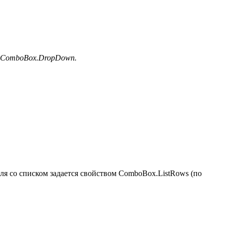
а ComboBox.DropDown.
ля со списком задается свойством ComboBox.ListRows (по