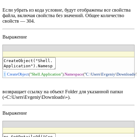
Если убрать из кода условие, будут отображены все свойства
файла, включая свойства без значений. Общее количество
свойств — 304.
Выражение
1
CreateObject
(
"Shell.Application"
)
.
Namespace
(
"
C
:
\
Users
\
Evgeniy
\
Downloads
\
возвращает ссылку на объект Folder для указанной папки
(«C:\Users\Evgeniy\Downloads\»).
Выражение