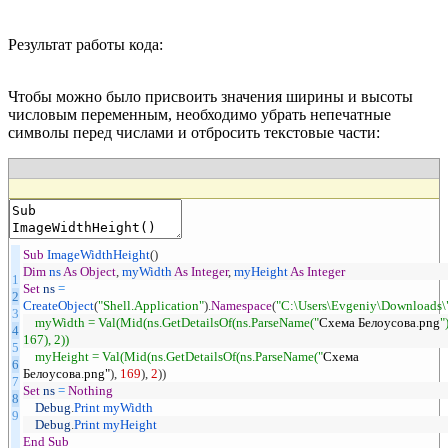
Результат работы кода:
Чтобы можно было присвоить значения ширины и высоты
числовым переменным, необходимо убрать непечатные
символы перед числами и отбросить текстовые части:
Sub
ImageWidthHeight
(
)
Dim
ns
As
Object
,
myWidth
As
Integer
,
myHeight
As
Integer
1
Set
ns
=
2
CreateObject
(
"Shell.Application"
)
.
Namespace
(
"C:\Users\Evgeniy\Downloads\
3
myWidth = Val(Mid(ns.GetDetailsOf(ns.ParseName("
Схема
Белоусова
.
png
")
4
167), 2))
5
myHeight = Val(Mid(ns.GetDetailsOf(ns.ParseName("
Схема
6
Белоусова
.
png
"
)
,
169
)
,
2
)
)
7
Set
ns
=
Nothing
8
Debug
.
Print
myWidth
9
Debug
.
Print
myHeight
End
Sub