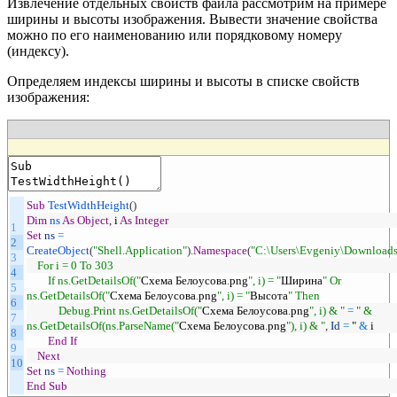
Извлечение отдельных свойств файла рассмотрим на примере
ширины и высоты изображения. Вывести значение свойства
можно по его наименованию или порядковому номеру
(индексу).
Определяем индексы ширины и высоты в списке свойств
изображения:
Sub
TestWidthHeight
(
)
Dim
ns
As
Object
,
i
As
Integer
1
Set
ns
=
2
CreateObject
(
"Shell.Application"
)
.
Namespace
(
"C:\Users\Evgeniy\Downloads
3
For i = 0 To 303
4
If ns.GetDetailsOf("
Схема
Белоусова
.
png
", i) = "
Ширина
" Or
5
ns.GetDetailsOf("
Схема
Белоусова
.
png
", i) = "
Высота
" Then
6
Debug.Print ns.GetDetailsOf("
Схема
Белоусова
.
png
", i) & "
=
" &
7
ns.GetDetailsOf(ns.ParseName("
Схема
Белоусова
.
png
"), i) & "
,
Id
=
"
&
i
8
End
If
9
Next
10
Set
ns
=
Nothing
End
Sub