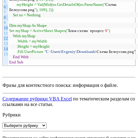
5
myHeight = Val(Mid(ns.GetDetailsOf(ns.ParseName("
Схема
6
Белоусова
.
png
"), 169), 2))
7
Set ns = Nothing
8
9
Dim myShap As Shape
10
Set myShap = ActiveSheet.Shapes("
Блок
-
схема
:
процесс
9
")
11
With myShap
12
.Width = myWidth
13
.Height = myHeight
14
.Fill.UserPicture "
C
:
\
Users
\
Evgeniy
\
Downloads
\
Схема
Белоусова
.
png
"
15
End
With
End
Sub
Фразы для контекстного поиска: информация о файле.
Содержание рубрики VBA Excel
по тематическим разделам со
ссылками на все статьи.
Рубрики
Рубрики