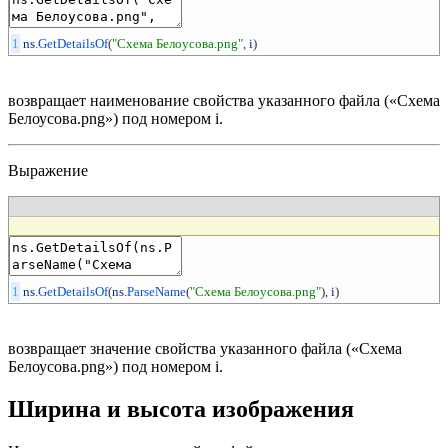
1
ns
.
GetDetailsOf
(
"Схема Белоусова.png"
,
i
)
возвращает наименование свойства указанного файла («Схема
Белоусова.png») под номером i.
Выражение
1
ns
.
GetDetailsOf
(
ns
.
ParseName
(
"Схема Белоусова.png"
)
,
i
)
возвращает значение свойства указанного файла («Схема
Белоусова.png») под номером i.
Ширина и высота изображения