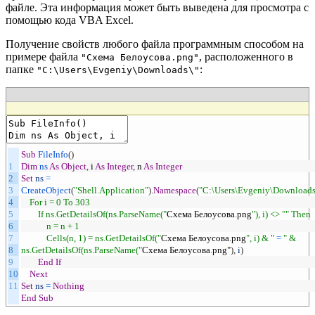
файле. Эта информация может быть выведена для просмотра с
помощью кода VBA Excel.
Получение свойств любого файла программным способом на
примере файла
, расположенного в
"Схема Белоусова.png"
папке
:
"C:\Users\Evgeniy\Downloads\"
Sub
FileInfo
(
)
1
Dim
ns
As
Object
,
i
As
Integer
,
n
As
Integer
2
Set
ns
=
3
CreateObject
(
"Shell.Application"
)
.
Namespace
(
"C:\Users\Evgeniy\Downloads
4
For i = 0 To 303
5
If ns.GetDetailsOf(ns.ParseName("
Схема
Белоусова
.
png
"), i) <> "
" Then
6
n = n + 1
7
Cells(n, 1) = ns.GetDetailsOf("
Схема
Белоусова
.
png
", i) & "
=
" &
8
ns.GetDetailsOf(ns.ParseName("
Схема
Белоусова
.
png
"
)
,
i
)
9
End
If
10
Next
11
Set
ns
=
Nothing
End
Sub