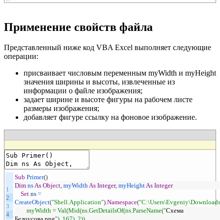
Применение свойств файла
Представленный ниже код VBA Excel выполняет следующие
операции:
присваивает числовым переменным myWidth и myHeight
значения ширины и высоты, извлеченные из
информации о файле изображения;
задает ширине и высоте фигуры на рабочем листе
размеры изображения;
добавляет фигуре ссылку на фоновое изображение.
Sub
Primer
(
)
Dim
ns
As
Object
,
myWidth
As
Integer
,
myHeight
As
Integer
1
Set
ns
=
2
CreateObject
(
"Shell.Application"
)
.
Namespace
(
"C:\Users\Evgeniy\Downloads
3
myWidth = Val(Mid(ns.GetDetailsOf(ns.ParseName("
Схема
4
Белоусова
.
png
"), 167), 2))