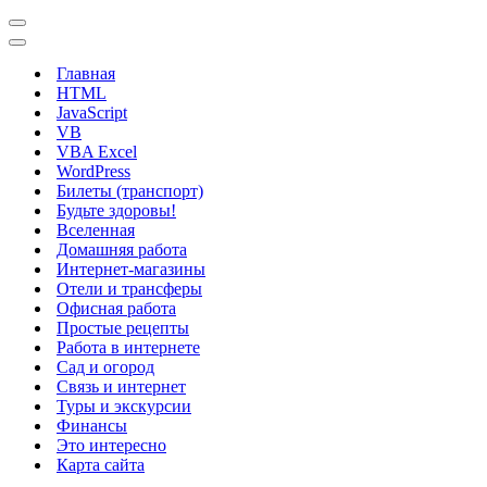
Меню
навигации
Меню
навигации
Главная
HTML
JavaScript
VB
VBA Excel
WordPress
Билеты (транспорт)
Будьте здоровы!
Вселенная
Домашняя работа
Интернет-магазины
Отели и трансферы
Офисная работа
Простые рецепты
Работа в интернете
Сад и огород
Связь и интернет
Туры и экскурсии
Финансы
Это интересно
Карта сайта