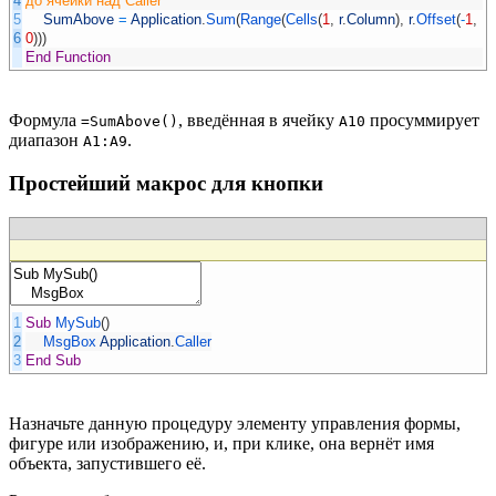
4
до ячейки над Caller
5
SumAbove
=
Application
.
Sum
(
Range
(
Cells
(
1
,
r
.
Column
)
,
r
.
Offset
(
-
1
,
6
0
)
)
)
End
Function
Формула
, введённая в ячейку
просуммирует
=SumAbove()
A10
диапазон
.
A1:A9
Простейший макрос для кнопки
1
Sub
MySub
(
)
2
MsgBox
Application
.
Caller
3
End
Sub
Назначьте данную процедуру элементу управления формы,
фигуре или изображению, и, при клике, она вернёт имя
объекта, запустившего её.