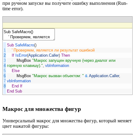
при ручном запуске вы получите ошибку выполнения (Run-
time error).
Sub
SafeMacro
(
)
1
' Проверяем, является ли результат ошибкой
2
If
IsError
(
Application
.
Caller
)
Then
3
MsgBox
"Макрос запущен вручную (через диалог или
4
горячую клавишу)."
,
vbInformation
5
Else
6
MsgBox
"Макрос вызван объектом: "
&
Application
.
Caller
,
7
vbInformation
8
End
If
End
Sub
Макрос для множества фигур
Универсальный макрос для множества фигур, который меняет
цвет нажатой фигуры: