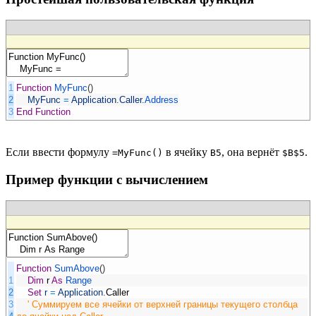
1
Function
MyFunc
(
)
2
MyFunc
=
Application
.
Caller
.
Address
3
End
Function
Если ввести формулу
в ячейку
, она вернёт
.
=MyFunc()
B5
$B$5
Пример функции с вычислением
Function
SumAbove
(
)
1
Dim
r
As
Range
2
Set
r
=
Application
.
Caller
3
' Суммируем все ячейки от верхней границы текущего столбца