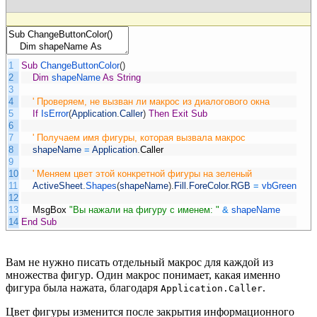
1
Sub
ChangeButtonColor
(
)
2
Dim
shapeName
As
String
3
4
' Проверяем, не вызван ли макрос из диалогового окна
5
If
IsError
(
Application
.
Caller
)
Then
Exit
Sub
6
7
' Получаем имя фигуры, которая вызвала макрос
8
shapeName
=
Application
.
Caller
9
10
' Меняем цвет этой конкретной фигуры на зеленый
11
ActiveSheet
.
Shapes
(
shapeName
)
.
Fill
.
ForeColor
.
RGB
=
vbGreen
12
13
MsgBox
"Вы нажали на фигуру с именем: "
&
shapeName
14
End
Sub
Вам не нужно писать отдельный макрос для каждой из
множества фигур. Один макрос понимает, какая именно
фигура была нажата, благодаря
.
Application.Caller
Цвет фигуры изменится после закрытия информационного