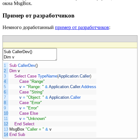
окна MsgBox.
Пример от разработчиков
Немного доработанный
пример от разработчиков
:
1
Sub
CallerDev
(
)
2
Dim
v
3
Select
Case
TypeName
(
Application
.
Caller
)
4
Case
"Range"
5
v
=
"Range: "
&
Application
.
Caller
.
Address
6
Case
"String"
7
v
=
"Object: "
&
Application
.
Caller
8
Case
"Error"
9
v
=
"Error"
10
Case
Else
11
v
=
"Unknown"
12
End
Select
13
MsgBox
"Caller = "
&
v
14
End
Sub