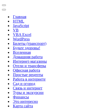
Меню
навигации
Меню
навигации
Главная
HTML
JavaScript
VB
VBA Excel
WordPress
Билеты (транспорт)
Будьте здоровы!
Вселенная
Домашняя работа
Интернет-магазины
Отели и трансферы
Офисная работа
Простые рецепты
Работа в интернете
Сад и огород
Связь и интернет
Туры и экскурсии
Финансы
Это интересно
Карта сайта