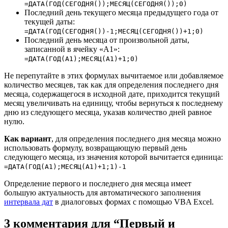
=ДАТА(ГОД(СЕГОДНЯ());МЕСЯЦ(СЕГОДНЯ());0)
Последний день текущего месяца предыдущего года от
текущей даты:
=ДАТА(ГОД(СЕГОДНЯ())-1;МЕСЯЦ(СЕГОДНЯ())+1;0)
Последний день месяца от произвольной даты,
записанной в ячейку «A1»:
=ДАТА(ГОД(A1);МЕСЯЦ(A1)+1;0)
Не перепутайте в этих формулах вычитаемое или добавляемое
количество месяцев, так как для определения последнего дня
месяца, содержащегося в исходной дате, приходится текущий
месяц увеличивать на единицу, чтобы вернуться к последнему
дню из следующего месяца, указав количество дней равное
нулю.
Как вариант
, для определения последнего дня месяца можно
использовать формулу, возвращающую первый день
следующего месяца, из значения которой вычитается единица:
=ДАТА(ГОД(A1);МЕСЯЦ(A1)+1;1)-1
Определение первого и последнего дня месяца имеет
большую актуальность для автоматического заполнения
интервала дат
в диалоговых формах с помощью VBA Excel.
3 комментария для “Первый и