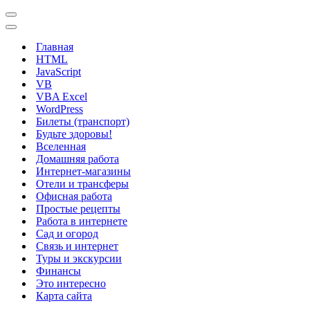
Меню
навигации
Меню
навигации
Главная
HTML
JavaScript
VB
VBA Excel
WordPress
Билеты (транспорт)
Будьте здоровы!
Вселенная
Домашняя работа
Интернет-магазины
Отели и трансферы
Офисная работа
Простые рецепты
Работа в интернете
Сад и огород
Связь и интернет
Туры и экскурсии
Финансы
Это интересно
Карта сайта