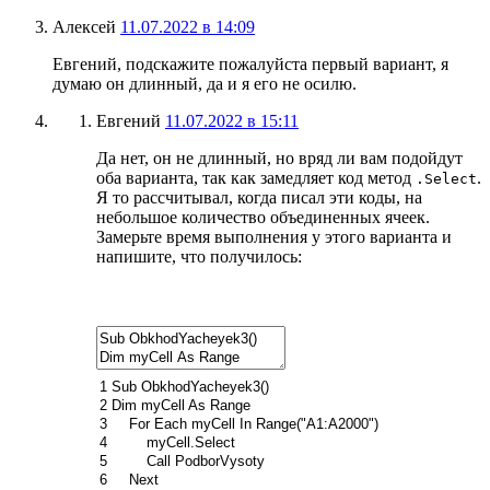
Алексей
11.07.2022 в 14:09
Евгений, подскажите пожалуйста первый вариант, я
думаю он длинный, да и я его не осилю.
Евгений
11.07.2022 в 15:11
Да нет, он не длинный, но вряд ли вам подойдут
оба варианта, так как замедляет код метод
.
.Select
Я то рассчитывал, когда писал эти коды, на
небольшое количество объединенных ячеек.
Замерьте время выполнения у этого варианта и
напишите, что получилось:
1
Sub
ObkhodYacheyek3
(
)
2
Dim
myCell
As
Range
3
For
Each
myCell
In
Range
(
"A1:A2000"
)
4
myCell
.
Select
5
Call
PodborVysoty
6
Next