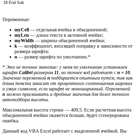
19
End
Sub
Переменные:
myCell
— отдельная ячейка в объединенной;
myLen
— длина текста в активной ячейке;
myWidth
— ширина объединенной ячейки;
k
— коэффициент, вносящий поправку в зависимости от
размера шрифта;
n
— размер шрифта по умолчанию.*
*
Это не точное значение: у меня по умолчанию установлен
шрифт
Calibri
размером
11
, но точнее код работает с
n = 10
.
Значение переменной
n
подбирается опытным путем, так как
длина текста зависит от процентного соотношения широких
и узких символов, если шрифт не моноширинный. Переменной
n
можно присваивать и дробные значения для более точного
автоподбора высоты.
Максимальная высота строки — 409,5. Если расчетная высота
объединенной ячейки окажется больше, будет сгенерирована
ошибка.
Данный код VBA Excel работает с выделенной ячейкой. Вы