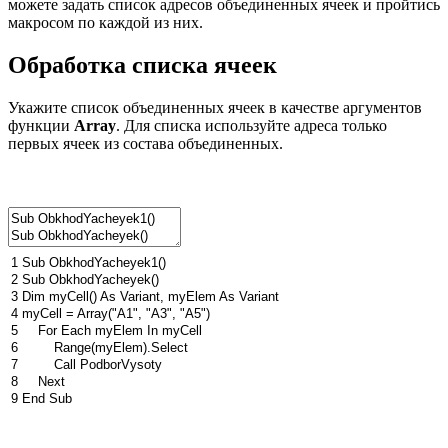
можете задать список адресов объединенных ячеек и пройтись
макросом по каждой из них.
Обработка списка ячеек
Укажите список объединенных ячеек в качестве аргументов
функции
Array
. Для списка используйте адреса только
первых ячеек из состава объединенных.
1
Sub
ObkhodYacheyek1
(
)
2
Sub
ObkhodYacheyek
(
)
3
Dim
myCell
(
)
As
Variant
,
myElem
As
Variant
4
myCell
=
Array
(
"A1"
,
"A3"
,
"A5"
)
5
For
Each
myElem
In
myCell
6
Range
(
myElem
)
.
Select
7
Call
PodborVysoty
8
Next
9
End
Sub