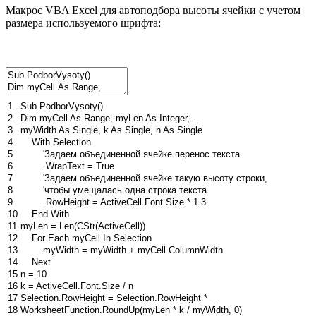
Макрос VBA Excel для автоподбора высоты ячейки с учетом
размера используемого шрифта:
1
Sub
PodborVysoty
(
)
2
Dim
myCell
As
Range
,
myLen
As
Integer
,
_
3
myWidth
As
Single
,
k
As
Single
,
n
As
Single
4
With
Selection
5
'Задаем объединенной ячейке перенос текста
6
.
WrapText
=
True
7
'Задаем объединенной ячейке такую высоту строки,
8
'чтобы умещалась одна строка текста
9
.
RowHeight
=
ActiveCell
.
Font
.
Size
*
1.3
10
End
With
11
myLen
=
Len
(
CStr
(
ActiveCell
)
)
12
For
Each
myCell
In
Selection
13
myWidth
=
myWidth
+
myCell
.
ColumnWidth
14
Next
15
n
=
10
16
k
=
ActiveCell
.
Font
.
Size
/
n
17
Selection
.
RowHeight
=
Selection
.
RowHeight
*
_
18
WorksheetFunction
.
RoundUp
(
myLen
*
k
/
myWidth
,
0
)