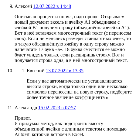
Алексей
12.07.2022 в 14:48
Описывал процесс и понял, надо проще. Открываем
новый документ эксель и ячейку А1 объединяем с
ячейкой В1 получим строку (объединённая ячейка А1).
Вот в неё вставляем многострочный текст (с переносом
слов). Если не менялись размеры стандартных ячеек, то
в такую объединённую ячейку в одну строку можно
напечатать 17 букв «а». 18 буква сместится её можно
будет увидеть только, если расширишь строку. Вот и
получается строка одна, а в ней многострочный текст.
Евгений
13.07.2022 в 13:35
Если у вас автоматически не устанавливается
высота строки, когда только один или несколько
символов перенесены на новую строку, подберите
более точное значение коэффициента
.
n
Александр
15.02.2023 в 07:57
Привет.
Я придумал метод, как подстроить высоту
объединенной ячейки с длинным текстом с помощью
AutoFit, который встроен в Excel.