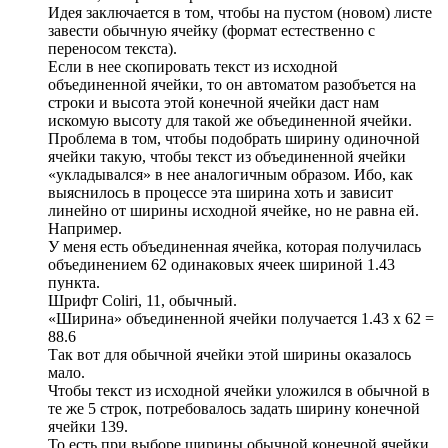
Идея заключается в том, чтобы на пустом (новом) листе
завести обычную ячейку (формат естественно с
переносом текста).
Если в нее скопировать текст из исходной
объединенной ячейки, то он автоматом разобъется на
строки и высота этой конечной ячейки даст нам
искомую высоту для такой же объединенной ячейки.
Проблема в том, чтобы подобрать ширину одиночной
ячейки такую, чтобы текст из объединенной ячейки
«укладывался» в нее аналогичным образом. Ибо, как
выяснилось в процессе эта ширина хоть и зависит
линейно от ширины исходной ячейке, но не равна ей.
Например.
У меня есть объединенная ячейка, которая получилась
объединением 62 одинаковых ячеек шириной 1.43
пункта.
Шрифт Coliri, 11, обычный.
«Ширина» объединенной ячейки получается 1.43 х 62 =
88.6
Так вот для обычной ячейки этой ширины оказалось
мало.
Чтобы текст из исходной ячейки уложился в обычной в
те же 5 строк, потребовалось задать ширину конечной
ячейки 139.
То есть при выборе ширины обычной конечной ячейки