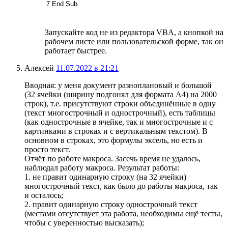
7
End
Sub
Запускайте код не из редактора VBA, а кнопкой на
рабочем листе или пользовательской форме, так он
работает быстрее.
Алексей
11.07.2022 в 21:21
Вводная: у меня документ разноплановый и большой
(32 ячейки (ширину подгонял для формата А4) на 2000
строк), т.е. присутствуют строки объединённые в одну
(текст многострочный и однострочный), есть таблицы
(как однострочные в ячейке, так и многострочные и с
картинками в строках и с вертикальным текстом). В
основном в строках, это формулы эксель, но есть и
просто текст.
Отчёт по работе макроса. Засечь время не удалось,
наблюдал работу макроса. Результат работы:
1. не правит одинарную строку (на 32 ячейки)
многострочный текст, как было до работы макроса, так
и осталось;
2. правит одинарную строку однострочный текст
(местами отсутствует эта работа, необходимы ещё тесты,
чтобы с уверенностью высказать);