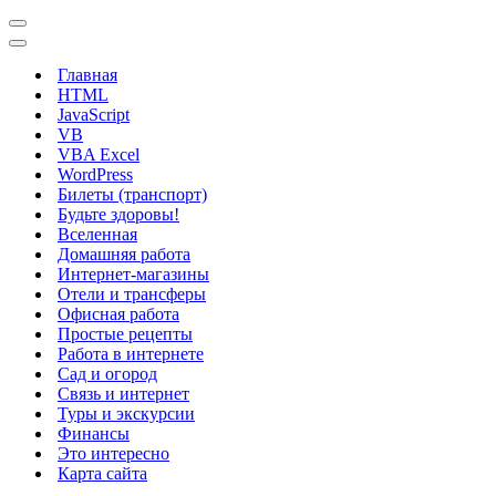
Меню
навигации
Меню
навигации
Главная
HTML
JavaScript
VB
VBA Excel
WordPress
Билеты (транспорт)
Будьте здоровы!
Вселенная
Домашняя работа
Интернет-магазины
Отели и трансферы
Офисная работа
Простые рецепты
Работа в интернете
Сад и огород
Связь и интернет
Туры и экскурсии
Финансы
Это интересно
Карта сайта