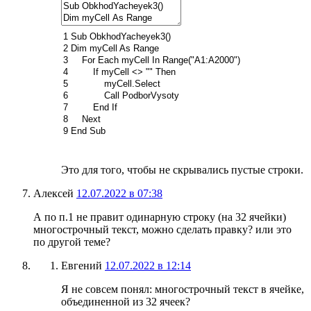
1
Sub
ObkhodYacheyek3
(
)
2
Dim
myCell
As
Range
3
For
Each
myCell
In
Range
(
"A1:A2000"
)
4
If
myCell
<>
""
Then
5
myCell
.
Select
6
Call
PodborVysoty
7
End
If
8
Next
9
End
Sub
Это для того, чтобы не скрывались пустые строки.
Алексей
12.07.2022 в 07:38
А по п.1 не правит одинарную строку (на 32 ячейки)
многострочный текст, можно сделать правку? или это
по другой теме?
Евгений
12.07.2022 в 12:14
Я не совсем понял: многострочный текст в ячейке,
объединенной из 32 ячеек?