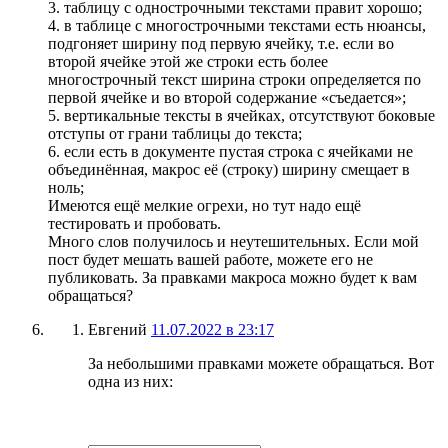
3. таблицу с однострочными текстами правит хорошо;
4. в таблице с многострочными текстами есть нюансы,
подгоняет ширину под первую ячейку, т.е. если во
второй ячейке этой же строки есть более
многострочный текст ширина строки определяется по
первой ячейке и во второй содержание «съедается»;
5. вертикальные тексты в ячейках, отсутствуют боковые
отступы от грани таблицы до текста;
6. если есть в документе пустая строка с ячейками не
объединённая, макрос её (строку) ширину смещает в
ноль;
Имеются ещё мелкие огрехи, но тут надо ещё
тестировать и пробовать.
Много слов получилось и неутешительных. Если мой
пост будет мешать вашей работе, можете его не
публиковать. За правками макроса можно будет к вам
обращаться?
Евгений
11.07.2022 в 23:17
За небольшими правками можете обращаться. Вот
одна из них: