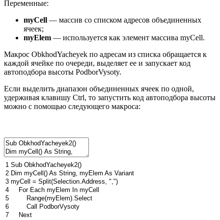
Переменные:
myCell
— массив со списком адресов объединенных
ячеек;
myElem
— используется как элемент массива myCell.
Макрос ObkhodYacheyek по адресам из списка обращается к
каждой ячейке по очереди, выделяет ее и запускает код
автоподбора высоты PodborVysoty.
Если выделить диапазон объединенных ячеек по одной,
удерживая клавишу Ctrl, то запустить код автоподбора высоты
можно с помощью следующего макроса:
1
Sub
ObkhodYacheyek2
(
)
2
Dim
myCell
(
)
As
String
,
myElem
As
Variant
3
myCell
=
Split
(
Selection
.
Address
,
","
)
4
For
Each
myElem
In
myCell
5
Range
(
myElem
)
.
Select
6
Call
PodborVysoty
7
Next