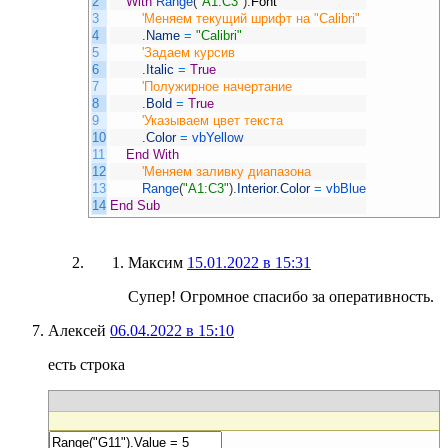
2
With
Range
(
"A1:C3"
)
.
Font
3
'Меняем текущий шрифт на "Calibri"
4
.
Name
=
"Calibri"
5
'Задаем курсив
6
.
Italic
=
True
7
'Полужирное начертание
8
.
Bold
=
True
9
'Указываем цвет текста
10
.
Color
=
vbYellow
11
End
With
12
'Меняем заливку диапазона
13
Range
(
"A1:C3"
)
.
Interior
.
Color
=
vbBlue
14
End
Sub
Максим
15.01.2022 в 15:31
Супер! Огромное спасибо за оперативность.
Алексей
06.04.2022 в 15:10
есть строка