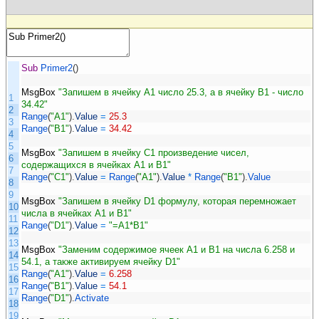
Sub
Primer2
(
)
MsgBox
"Запишем в ячейку A1 число 25.3, а в ячейку B1 - число
1
34.42"
2
Range
(
"A1"
)
.
Value
=
25.3
3
Range
(
"B1"
)
.
Value
=
34.42
4
5
MsgBox
"Запишем в ячейку C1 произведение чисел,
6
содержащихся в ячейках A1 и B1"
7
Range
(
"C1"
)
.
Value
=
Range
(
"A1"
)
.
Value
*
Range
(
"B1"
)
.
Value
8
9
MsgBox
"Запишем в ячейку D1 формулу, которая перемножает
10
числа в ячейках A1 и B1"
11
Range
(
"D1"
)
.
Value
=
"=A1*B1"
12
13
MsgBox
"Заменим содержимое ячеек A1 и B1 на числа 6.258 и
14
54.1, а также активируем ячейку D1"
15
Range
(
"A1"
)
.
Value
=
6.258
16
Range
(
"B1"
)
.
Value
=
54.1
17
Range
(
"D1"
)
.
Activate
18
19