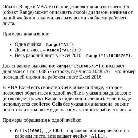
Объект Range в VBA Excel представляет диапазон ячеек. Он
(объект Range) может описывать любой диапазон, начиная от
одной ячейки и заканчивая сразу всеми ячейками рабочего
листа.
Примеры диапазонов:
Одна ячейка –
.
Range("A1")
Девять ячеек –
.
Range("A1:С3")
Весь рабочий лист в Excel 2016 –
.
Range("1:1048576")
Для справки: выражение
описывает
Range("1:1048576")
диапазон с 1 по 1048576 строку, где число 1048576 – это номер
последней строки на рабочем листе Excel 2016.
В VBA Excel есть свойство
Cells
объекта Range, которое
позволяет обратиться к одной ячейке в указанном диапазоне
(возвращает объект Range в виде одной ячейки). Если в коде
используется свойство
Cells
без указания диапазона, значит
оно относится ко всему диапазону активного рабочего листа.
Примеры обращения к одной ячейке:
, где 1000 – порядковый номер ячейки на
Cells(1000)
рабочем листе, возвращает ячейку «ALL1».