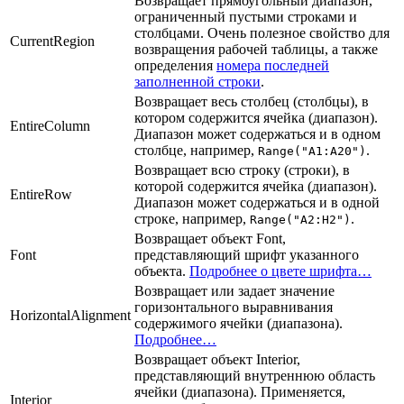
Возвращает прямоугольный диапазон,
ограниченный пустыми строками и
столбцами. Очень полезное свойство для
CurrentRegion
возвращения рабочей таблицы, а также
определения
номера последней
заполненной строки
.
Возвращает весь столбец (столбцы), в
котором содержится ячейка (диапазон).
EntireColumn
Диапазон может содержаться и в одном
столбце, например,
.
Range("A1:A20")
Возвращает всю строку (строки), в
которой содержится ячейка (диапазон).
EntireRow
Диапазон может содержаться и в одной
строке, например,
.
Range("A2:H2")
Возвращает объект Font,
Font
представляющий шрифт указанного
объекта.
Подробнее о цвете шрифта…
Возвращает или задает значение
горизонтального выравнивания
HorizontalAlignment
содержимого ячейки (диапазона).
Подробнее…
Возвращает объект Interior,
представляющий внутреннюю область
ячейки (диапазона). Применяется,
Interior