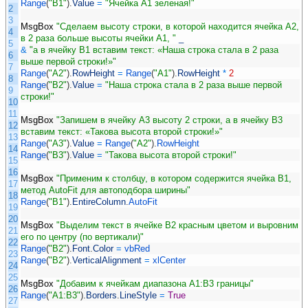
Range
(
"B1"
)
.
Value
=
"Ячейка A1 зеленая!"
2
3
MsgBox
"Сделаем высоту строки, в которой находится ячейка A2,
4
в 2 раза больше высоты ячейки A1, "
_
5
&
"а в ячейку B1 вставим текст: «Наша строка стала в 2 раза
6
выше первой строки!»"
7
Range
(
"A2"
)
.
RowHeight
=
Range
(
"A1"
)
.
RowHeight
*
2
8
Range
(
"B2"
)
.
Value
=
"Наша строка стала в 2 раза выше первой
9
строки!"
10
11
MsgBox
"Запишем в ячейку A3 высоту 2 строки, а в ячейку B3
12
вставим текст: «Такова высота второй строки!»"
13
Range
(
"A3"
)
.
Value
=
Range
(
"A2"
)
.
RowHeight
14
Range
(
"B3"
)
.
Value
=
"Такова высота второй строки!"
15
16
MsgBox
"Применим к столбцу, в котором содержится ячейка B1,
17
метод AutoFit для автоподбора ширины"
18
Range
(
"B1"
)
.
EntireColumn
.
AutoFit
19
20
MsgBox
"Выделим текст в ячейке B2 красным цветом и выровним
21
его по центру (по вертикали)"
22
Range
(
"B2"
)
.
Font
.
Color
=
vbRed
23
Range
(
"B2"
)
.
VerticalAlignment
=
xlCenter
24
25
MsgBox
"Добавим к ячейкам диапазона A1:B3 границы"
26
Range
(
"A1:B3"
)
.
Borders
.
LineStyle
=
True
27