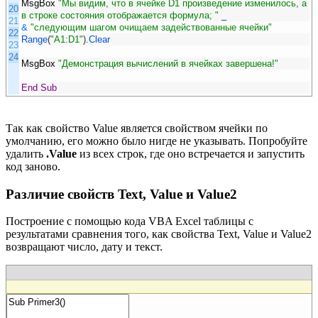
MsgBox
"Мы видим, что в ячейке D1 произведение изменилось, а
20
в строке состояния отображается формула; "
_
21
&
"следующим шагом очищаем задействованные ячейки"
22
Range
(
"A1:D1"
)
.
Clear
23
24
MsgBox
"Демонстрация вычислений в ячейках завершена!"
End
Sub
Так как свойство Value является свойством ячейки по
умолчанию, его можно было нигде не указывать. Попробуйте
удалить
.Value
из всех строк, где оно встречается и запустить
код заново.
Различие свойств Text, Value и Value2
Построение с помощью кода VBA Excel таблицы с
результатами сравнения того, как свойства Text, Value и Value2
возвращают число, дату и текст.