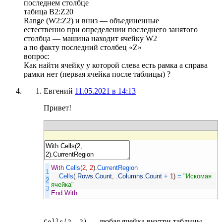
последнем столбце
табица В2:Z20
Range (W2:Z2) и вниз — объединенные
естественно при определении последнего занятого
столбца — машина находит ячейку W2
а по факту последний столбец «Z»
вопрос:
Как найти ячейку у которой слева есть рамка а справа
рамки нет (первая ячейка после таблицы) ?
Евгений
11.05.2021 в 14:13
Привет!
With
Cells
(
2
,
2
)
.
CurrentRegion
1
Cells
(
.
Rows
.
Count
,
.
Columns
.
Count
+
1
)
=
"Искомая
2
ячейка"
3
End
With
— любая ячейка внутри таблицы.
Cells(2, 2)