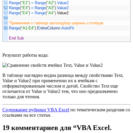
51
Range
(
"E2"
)
=
Range
(
"A2"
)
.
Value2
52
Range
(
"E3"
)
=
Range
(
"A3"
)
.
Value2
53
Range
(
"E4"
)
=
Range
(
"A4"
)
.
Value2
54
55
'Применяем к таблице автоподбор ширины столбцов
56
Range
(
"A1:E4"
)
.
EntireColumn
.
AutoFit
End
Sub
Результат работы кода:
В таблице наглядно видна разница между свойствами Text,
Value и Value2 при применении их к ячейкам с
отформатированным числом и датой. Свойство Text еще
отличается от Value и Value2 тем, что оно предназначено
только для чтения.
Содержание рубрики VBA Excel
по тематическим разделам со
ссылками на все статьи.
19 комментариев для “VBA Excel.