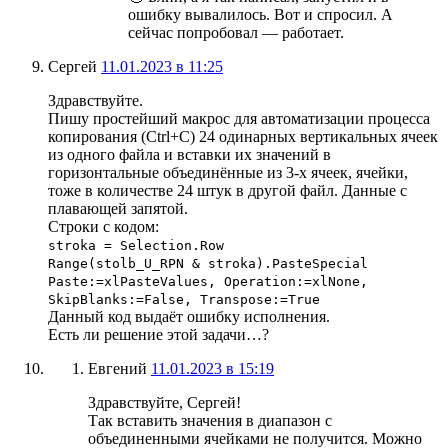
ошибку вывалилось. Вот и спросил. А
сейчас попробовал — работает.
Сергей
11.01.2023 в 11:25
Здравствуйте.
Пишу простейший макрос для автоматизации процесса
копирования (Ctrl+C) 24 одинарных вертикальных ячеек
из одного файла и вставки их значений в
горизонтальные объединённые из 3-х ячеек, ячейки,
тоже в количестве 24 штук в другой файл. Данные с
плавающей запятой.
Строки с кодом:
stroka = Selection.Row
Range(stolb_U_RPN & stroka).PasteSpecial
Paste:=xlPasteValues, Operation:=xlNone,
SkipBlanks:=False, Transpose:=True
Данный код выдаёт ошибку исполнения.
Есть ли решение этой задачи…?
Евгений
11.01.2023 в 15:19
Здравствуйте, Сергей!
Так вставить значения в диапазон с
объединенными ячейками не получится. Можно