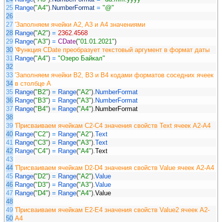
25
Range
(
"A4"
)
.
NumberFormat
=
"@"
26
27
'Заполняем ячейки A2, A3 и A4 значениями
28
Range
(
"A2"
)
=
2362.4568
29
Range
(
"A3"
)
=
CDate
(
"01.01.2021"
)
30
'Функция CDate преобразует текстовый аргумент в формат даты
31
Range
(
"A4"
)
=
"Озеро Байкал"
32
33
'Заполняем ячейки B2, B3 и B4 кодами форматов соседних ячеек
34
в столбце A
35
Range
(
"B2"
)
=
Range
(
"A2"
)
.
NumberFormat
36
Range
(
"B3"
)
=
Range
(
"A3"
)
.
NumberFormat
37
Range
(
"B4"
)
=
Range
(
"A4"
)
.
NumberFormat
38
39
'Присваиваем ячейкам C2-C4 значения свойств Text ячеек A2-A4
40
Range
(
"C2"
)
=
Range
(
"A2"
)
.
Text
41
Range
(
"C3"
)
=
Range
(
"A3"
)
.
Text
42
Range
(
"C4"
)
=
Range
(
"A4"
)
.
Text
43
44
'Присваиваем ячейкам D2-D4 значения свойств Value ячеек A2-A4
45
Range
(
"D2"
)
=
Range
(
"A2"
)
.
Value
46
Range
(
"D3"
)
=
Range
(
"A3"
)
.
Value
47
Range
(
"D4"
)
=
Range
(
"A4"
)
.
Value
48
49
'Присваиваем ячейкам E2-E4 значения свойств Value2 ячеек A2-
50
A4