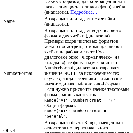
главным образом, для возвращения или
назначения цвета заливки (фона) ячейки
(диапазона).
Подробнее…
Возвращает или задает имя ячейки
Name
(диапазона).
Возвращает или задает код числового
формата для ячейки (диапазона).
Примеры кодов числовых форматов
можно посмотреть, открыв для любой
ячейки на рабочем листе Excel
диалоговое окно «Формат ячеек», на
вкладке «(все форматы)». Свойство
NumberFormat диапазона возвращает
NumberFormat
значение NULL, за исключением тех
случаев, когда все ячейки в диапазоне
имеют одинаковый числовой формат.
Если нужно присвоить ячейке текстовый
формат, записывается так:
.
Range("A1").NumberFormat = "@"
Общий формат:
Range("A1").NumberFormat =
.
"General"
Возвращает объект Range, смещенный
относительно первоначального
Offset