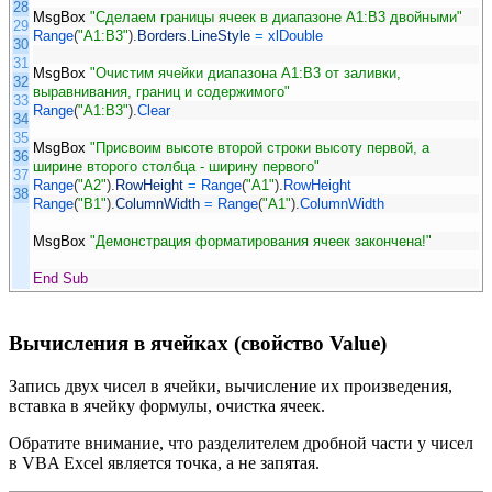
28
MsgBox
"Сделаем границы ячеек в диапазоне A1:B3 двойными"
29
Range
(
"A1:B3"
)
.
Borders
.
LineStyle
=
xlDouble
30
31
MsgBox
"Очистим ячейки диапазона A1:B3 от заливки,
32
выравнивания, границ и содержимого"
33
Range
(
"A1:B3"
)
.
Clear
34
35
MsgBox
"Присвоим высоте второй строки высоту первой, а
36
ширине второго столбца - ширину первого"
37
Range
(
"A2"
)
.
RowHeight
=
Range
(
"A1"
)
.
RowHeight
38
Range
(
"B1"
)
.
ColumnWidth
=
Range
(
"A1"
)
.
ColumnWidth
MsgBox
"Демонстрация форматирования ячеек закончена!"
End
Sub
Вычисления в ячейках (свойство Value)
Запись двух чисел в ячейки, вычисление их произведения,
вставка в ячейку формулы, очистка ячеек.
Обратите внимание, что разделителем дробной части у чисел
в VBA Excel является точка, а не запятая.