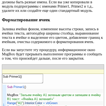
должны быть разные имена. Если вы уже копировали в
модуль подпрограммы с именами Primer1, Primer2 и т.д.,
удалите их или создайте еще один стандартный модуль.
Форматирование ячеек
Заливка ячейки фоном, изменение высоты строки, запись в
ячейки текста, автоподбор ширины столбца, выравнивание
текста в ячейке и выделение его цветом, добавление границ к
ячейкам, очистка содержимого и форматирования ячеек.
Если вы запустите эту процедуру, информационное окно
MsgBox будет прерывать выполнение программы и сообщать
о том, что произойдет дальше, после его закрытия.
Sub
Primer1
(
)
MsgBox
"Зальем ячейку A1 зеленым цветом и запишем в ячейку
B1 текст: «Ячейка A1 зеленая!»"
Range
(
"A1"
)
.
Interior
.
Color
=
vbGreen
1