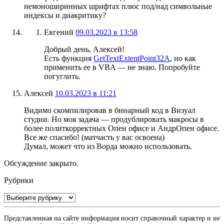
немоноширинных шрифтах плюс под/над символьные
индексы и диакритику?
Евгений
09.03.2023 в 13:58
Добрый день, Алексей!
Есть функция
GetTextExtentPoint32A
, но как
применить ее в VBA — не знаю. Попробуйте
погуглить.
Алексей
10.03.2023 в 11:21
Видимо скомпилировав в бинарный код в Визуал
студии. Но моя задача — продублировать макросы в
более политкорректных Опен офисе и АндрОпен офисе.
Все же спасибо! (матчасть у вас освоена)
Думал, может что из Ворда можно использовать.
Обсуждение закрыто.
Рубрики
Рубрики
Представленная на сайте информация носит справочный характер и не