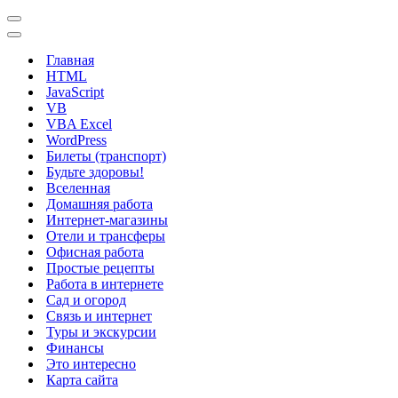
Меню
навигации
Меню
навигации
Главная
HTML
JavaScript
VB
VBA Excel
WordPress
Билеты (транспорт)
Будьте здоровы!
Вселенная
Домашняя работа
Интернет-магазины
Отели и трансферы
Офисная работа
Простые рецепты
Работа в интернете
Сад и огород
Связь и интернет
Туры и экскурсии
Финансы
Это интересно
Карта сайта