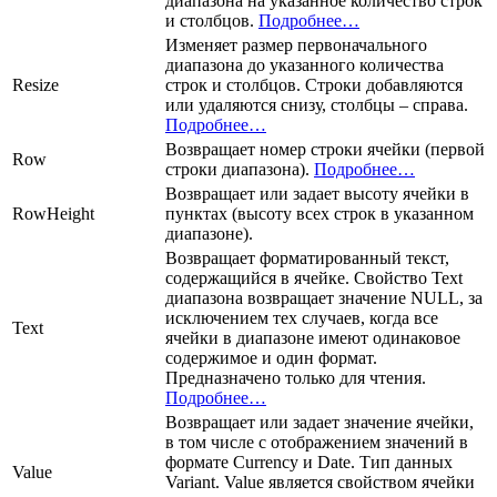
диапазона на указанное количество строк
и столбцов.
Подробнее…
Изменяет размер первоначального
диапазона до указанного количества
Resize
строк и столбцов. Строки добавляются
или удаляются снизу, столбцы – справа.
Подробнее…
Возвращает номер строки ячейки (первой
Row
строки диапазона).
Подробнее…
Возвращает или задает высоту ячейки в
RowHeight
пунктах (высоту всех строк в указанном
диапазоне).
Возвращает форматированный текст,
содержащийся в ячейке. Свойство Text
диапазона возвращает значение NULL, за
исключением тех случаев, когда все
Text
ячейки в диапазоне имеют одинаковое
содержимое и один формат.
Предназначено только для чтения.
Подробнее…
Возвращает или задает значение ячейки,
в том числе с отображением значений в
формате Currency и Date. Тип данных
Value
Variant. Value является свойством ячейки