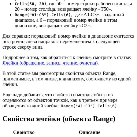
, где 50 – номер строки рабочего листа, а
Cells(50, 20)
20 – номер столбца, возвращает ячейку «T50».
, где «A1:C3» – заданный
Range("A1:C3").Cells(6)
диапазон, а 6 – порядковый номер ячейки в этом
диапазоне, возвращает ячейку «C2».
Для справки: порядковый номер ячейки в диапазоне считается
построчно слева направо с перемещением к следующей
строке сверху вниз.
Подробнее о том, как обратиться к ячейке, смотрите в статье:
Ячейки (обращение, запись, чтение, очистка)
.
В этой статье мы рассмотрим свойства объекта Range,
применимые, в том числе, к диапазону, состоящему из одной
ячейки.
Еще надо добавить, что свойства и методы объектов
отделяются от объектов точкой, как в третьем примере
обращения к одной ячейке:
.
Range("A1:C3").Cells(6)
Свойства ячейки (объекта Range)
Свойство
Описание