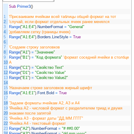
Sub
Primer3
(
)
1
'Присваиваем ячейкам всей таблицы общий формат на тот
2
'случай, если формат отдельных ячеек ранее менялся
3
Range
(
"A1:E4"
)
.
NumberFormat
=
"General"
4
'добавляем сетку (границы ячеек)
5
Range
(
"A1:E4"
)
.
Borders
.
LineStyle
=
True
6
7
'Создаем строку заголовков
8
Range
(
"A1"
)
=
"Значение"
9
Range
(
"B1"
)
=
"Код формата"
'формат соседней ячейки в столбце
10
A
11
Range
(
"C1"
)
=
"Свойство Text"
12
Range
(
"D1"
)
=
"Свойство Value"
13
Range
(
"E1"
)
=
"Свойство Value2"
14
15
'Назначаем строке заголовков жирный шрифт
16
Range
(
"A1:E1"
)
.
Font
.
Bold
=
True
17
18
'Задаем форматы ячейкам A2, A3 и A4
19
'Ячейка A2 - числовой формат с разделителем триад и двумя
20
знаками после запятой
21
'Ячейка A3 - формат даты "ДД.ММ.ГГГГ"
22
'Ячейка A4 - текстовый формат
23
Range
(
"A2"
)
.
NumberFormat
=
"# ##0.00"
24
Range
(
"A3"
)
.
NumberFormat
=
"dd.mm.yyyy"