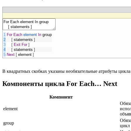
1
For
Each
element
In
group
2
[
statements
]
3
[
Exit
For
]
4
[
statements
]
5
Next
[
element
]
В квадратных скобках указаны необязательные атрибуты цикла
Компоненты цикла For Each… Next
Компонент
Обяза
element
испол
объя
Обяза
group
цикл 