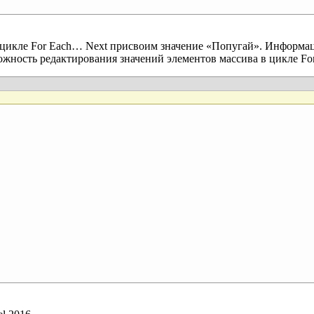
в цикле For Each… Next присвоим значение «Попугай». Информ
ожность редактирования значений элементов массива в цикле Fo