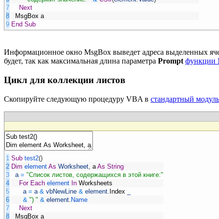
7
Next
8
MsgBox
a
9
End
Sub
Информационное окно MsgBox выведет адреса выделенных ячеек
будет, так как максимальная длина параметра
Prompt
функции
Цикл для коллекции листов
Скопируйте следующую процедуру VBA в
стандартный модул
1
Sub
test2
(
)
2
Dim
element
As
Worksheet
,
a
As
String
3
a
=
"Список листов, содержащихся в этой книге:"
4
For
Each
element
In
Worksheets
5
a
=
a
&
vbNewLine
&
element
.
Index
_
6
&
") "
&
element
.
Name
7
Next
8
MsgBox
a