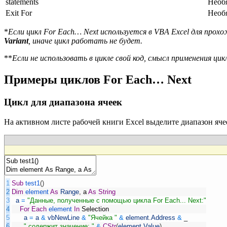
statements
Необя
Exit For
Необя
*
Если цикл For Each… Next используется в VBA Excel для прохо
Variant
, иначе цикл работать не будет.
**
Если не использовать в цикле свой код, смысл применения цик
Примеры циклов For Each… Next
Цикл для диапазона ячеек
На активном листе рабочей книги Excel выделите диапазон яч
1
Sub
test1
(
)
2
Dim
element
As
Range
,
a
As
String
3
a
=
"Данные, полученные с помощью цикла For Each... Next:"
4
For
Each
element
In
Selection
5
a
=
a
&
vbNewLine
&
"Ячейка "
&
element
.
Address
&
_
6
" содержит значение: "
&
CStr
(
element
.
Value
)