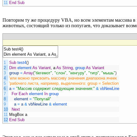
11
End
Sub
Повторим ту же процедуру VBA, но всем элементам массива 
животных, состоящий только из попугаев, что доказывает возм
1
Sub
test4
(
)
2
Dim
element
As
Variant
,
a
As
String
,
group
As
Variant
3
group
=
Array
(
"бегемот"
,
"слон"
,
"кенгуру"
,
"тигр"
,
"мышь"
)
4
'или можно присвоить массиву значения диапазона ячеек
5
'рабочего листа, например, выделенного: group = Selection
6
a
=
"Массив содержит следующие значения:"
&
vbNewLine
7
For
Each
element
In
group
8
element
=
"Попугай"
9
a
=
a
&
vbNewLine
&
element
10
Next
11
MsgBox
a
12
End
Sub