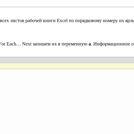
ех листов рабочей книги Excel по порядковому номеру их ярлы
For Each… Next запишем их в переменную
a
. Информационное о