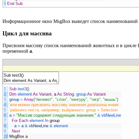
9
End
Sub
Информационное окно MsgBox выведет список наименований вс
Цикл для массива
Присвоим массиву список наименований животных и в цикле 
переменной
a
.
1
Sub
test3
(
)
2
Dim
element
As
Variant
,
a
As
String
,
group
As
Variant
3
group
=
Array
(
"бегемот"
,
"слон"
,
"кенгуру"
,
"тигр"
,
"мышь"
)
4
'или можно присвоить массиву значения диапазона ячеек
5
'рабочего листа, например, выбранного: group = Selection
6
a
=
"Массив содержит следующие значения:"
&
vbNewLine
7
For
Each
element
In
group
8
a
=
a
&
vbNewLine
&
element
9
Next
10
MsgBox
a