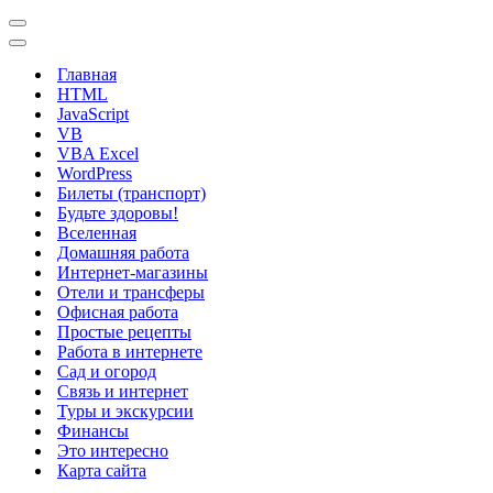
Меню
навигации
Меню
навигации
Главная
HTML
JavaScript
VB
VBA Excel
WordPress
Билеты (транспорт)
Будьте здоровы!
Вселенная
Домашняя работа
Интернет-магазины
Отели и трансферы
Офисная работа
Простые рецепты
Работа в интернете
Сад и огород
Связь и интернет
Туры и экскурсии
Финансы
Это интересно
Карта сайта