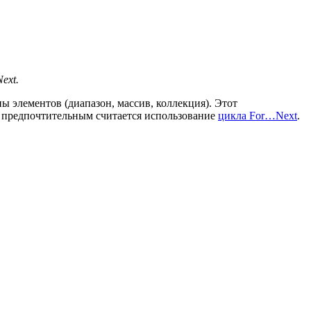
ext.
 элементов (диапазон, массив, коллекция). Этот
ее предпочтительным считается использование
цикла For…Next
.