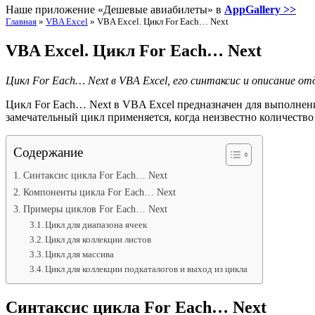
Наше приложение «Дешевые авиабилеты» в
AppGallery >>
Главная
»
VBA Excel
»
VBA Excel. Цикл For Each… Next
VBA Excel. Цикл For Each… Next
Цикл For Each… Next в VBA Excel, его синтаксис и описание о
Цикл For Each… Next в VBA Excel предназначен для выполнени
замечательный цикл применяется, когда неизвестно количество
Содержание
Синтаксис цикла For Each… Next
Компоненты цикла For Each… Next
Примеры циклов For Each… Next
Цикл для диапазона ячеек
Цикл для коллекции листов
Цикл для массива
Цикл для коллекции подкаталогов и выход из цикла
Синтаксис цикла For Each… Next