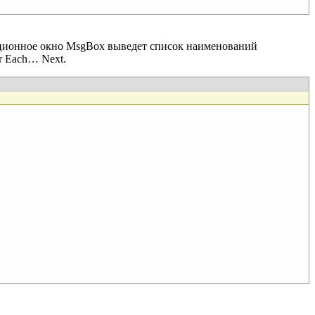
ационное окно MsgBox выведет список наименований
r Each… Next.