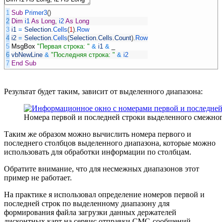
1
Sub
Primer3
(
)
2
Dim
i1
As
Long
,
i2
As
Long
3
i1
=
Selection
.
Cells
(
1
)
.
Row
4
i2
=
Selection
.
Cells
(
Selection
.
Cells
.
Count
)
.
Row
5
MsgBox
"Первая строка: "
&
i1
&
_
6
vbNewLine
&
"Последняя строка: "
&
i2
7
End
Sub
Результат будет таким, зависит от выделенного диапазона:
Номера первой и последней строки выделенного смежног
Таким же образом можно вычислить номера первого и
последнего столбцов выделенного диапазона, которые можно
использовать для обработки информации по столбцам.
Обратите внимание, что для несмежных диапазонов этот
пример не работает.
На практике я использовал определение номеров первой и
последней строк по выделенному диапазону для
формирования файла загрузки данных держателей
дисконтных карт на сервис отправки СМС-сообщений.