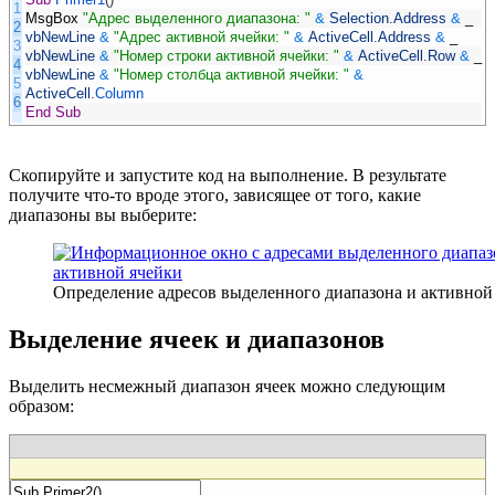
1
MsgBox
"Адрес выделенного диапазона: "
&
Selection
.
Address
&
_
2
vbNewLine
&
"Адрес активной ячейки: "
&
ActiveCell
.
Address
&
_
3
vbNewLine
&
"Номер строки активной ячейки: "
&
ActiveCell
.
Row
&
_
4
vbNewLine
&
"Номер столбца активной ячейки: "
&
5
ActiveCell
.
Column
6
End
Sub
Скопируйте и запустите код на выполнение. В результате
получите что-то вроде этого, зависящее от того, какие
диапазоны вы выберите:
Определение адресов выделенного диапазона и активной
Выделение ячеек и диапазонов
Выделить несмежный диапазон ячеек можно следующим
образом: