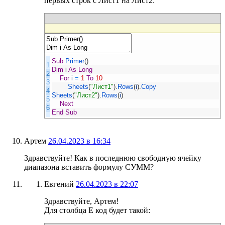
первых строк с Лист1 на Лист2:
Sub
Primer
(
)
1
Dim
i
As
Long
2
For
i
=
1
To
10
3
Sheets
(
"Лист1"
)
.
Rows
(
i
)
.
Copy
4
Sheets
(
"Лист2"
)
.
Rows
(
i
)
5
Next
6
End
Sub
Артем
26.04.2023 в 16:34
Здравствуйте! Как в последнюю свободную ячейку
диапазона вставить формулу СУММ?
Евгений
26.04.2023 в 22:07
Здравствуйте, Артем!
Для столбца E код будет такой: