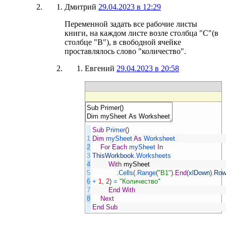
Дмитрий
29.04.2023 в 12:29
Переменной задать все рабочие листы
книги, на каждом листе возле столбца "С"(в
столбце "B"), в свободной ячейке
проставлялось слово "количество".
Евгений
29.04.2023 в 20:58
Sub
Primer
(
)
1
Dim
mySheet
As
Worksheet
2
For
Each
mySheet
In
3
ThisWorkbook
.
Worksheets
4
With
mySheet
5
.
Cells
(
.
Range
(
"B1"
)
.
End
(
xlDown
)
.
Ro
6
+
1
,
2
)
=
"Количество"
7
End
With
8
Next
End
Sub