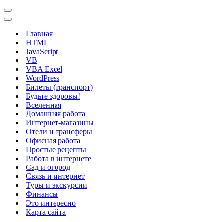
Меню
навигации
Меню
навигации
Главная
HTML
JavaScript
VB
VBA Excel
WordPress
Билеты (транспорт)
Будьте здоровы!
Вселенная
Домашняя работа
Интернет-магазины
Отели и трансферы
Офисная работа
Простые рецепты
Работа в интернете
Сад и огород
Связь и интернет
Туры и экскурсии
Финансы
Это интересно
Карта сайта