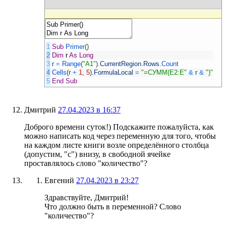
1
Sub
Primer
(
)
2
Dim
r
As
Long
3
r
=
Range
(
"A1"
)
.
CurrentRegion
.
Rows
.
Count
4
Cells
(
r
+
1
,
5
)
.
FormulaLocal
=
"=СУММ(E2:E"
&
r
&
")"
5
End
Sub
Дмитрий
27.04.2023 в 16:37
Доброго времени суток!) Подскажите пожалуйста, как
можно написать код через переменную для того, чтобы
на каждом листе книги возле определённого столбца
(допустим, "с") внизу, в свободной ячейке
проставлялось слово "количество"?
Евгений
27.04.2023 в 23:27
Здравствуйте, Дмитрий!
Что должно быть в переменной? Слово
"количество"?