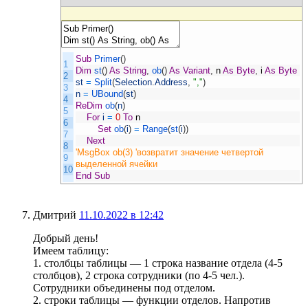
Sub
Primer
(
)
1
Dim
st
(
)
As
String
,
ob
(
)
As
Variant
,
n
As
Byte
,
i
As
Byte
2
st
=
Split
(
Selection
.
Address
,
","
)
3
n
=
UBound
(
st
)
4
ReDim
ob
(
n
)
5
For
i
=
0
To
n
6
Set
ob
(
i
)
=
Range
(
st
(
i
)
)
7
Next
8
'MsgBox ob(3) 'возвратит значение четвертой
9
выделенной ячейки
10
End
Sub
Дмитрий
11.10.2022 в 12:42
Добрый день!
Имеем таблицу:
1. столбцы таблицы — 1 строка название отдела (4-5
столбцов), 2 строка сотрудники (по 4-5 чел.).
Сотрудники объединены под отделом.
2. строки таблицы — функции отделов. Напротив