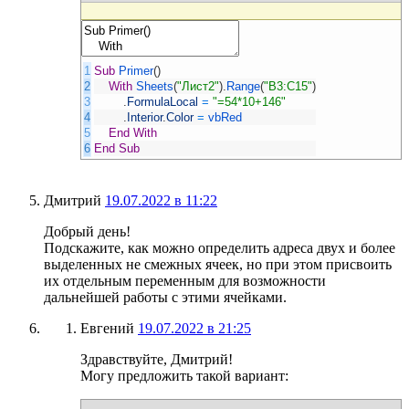
1
Sub
Primer
(
)
2
With
Sheets
(
"Лист2"
)
.
Range
(
"B3:C15"
)
3
.
FormulaLocal
=
"=54*10+146"
4
.
Interior
.
Color
=
vbRed
5
End
With
6
End
Sub
Дмитрий
19.07.2022 в 11:22
Добрый день!
Подскажите, как можно определить адреса двух и более
выделенных не смежных ячеек, но при этом присвоить
их отдельным переменным для возможности
дальнейшей работы с этими ячейками.
Евгений
19.07.2022 в 21:25
Здравствуйте, Дмитрий!
Могу предложить такой вариант: