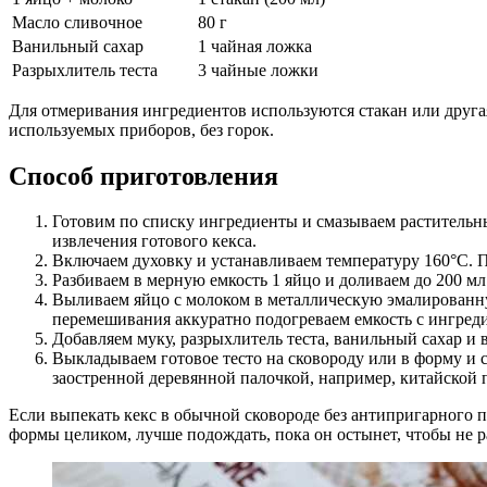
Масло сливочное
80 г
Ванильный сахар
1 чайная ложка
Разрыхлитель теста
3 чайные ложки
Для отмеривания ингредиентов используются стакан или другая
используемых приборов, без горок.
Способ приготовления
Готовим по списку ингредиенты и смазываем растительн
извлечения готового кекса.
Включаем духовку и устанавливаем температуру 160°C. П
Разбиваем в мерную емкость 1 яйцо и доливаем до 200 мл
Выливаем яйцо с молоком в металлическую эмалированную
перемешивания аккуратно подогреваем емкость с ингреди
Добавляем муку, разрыхлитель теста, ванильный сахар и
Выкладываем готовое тесто на сковороду или в форму и с
заостренной деревянной палочкой, например, китайской 
Если выпекать кекс в обычной сковороде без антипригарного по
формы целиком, лучше подождать, пока он остынет, чтобы не р