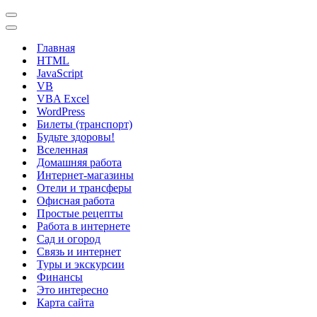
Меню
навигации
Меню
навигации
Главная
HTML
JavaScript
VB
VBA Excel
WordPress
Билеты (транспорт)
Будьте здоровы!
Вселенная
Домашняя работа
Интернет-магазины
Отели и трансферы
Офисная работа
Простые рецепты
Работа в интернете
Сад и огород
Связь и интернет
Туры и экскурсии
Финансы
Это интересно
Карта сайта